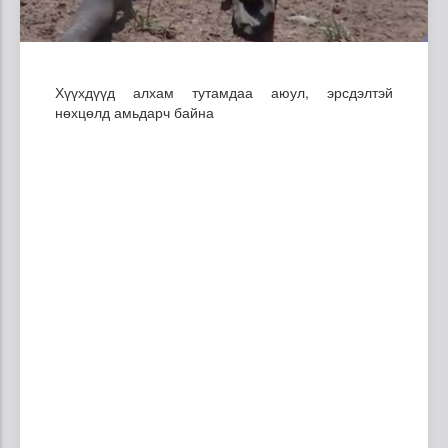
Хүүхдүүд алхам тутамдаа аюул, эрсдэлтэй
нөхцөлд амьдарч байна