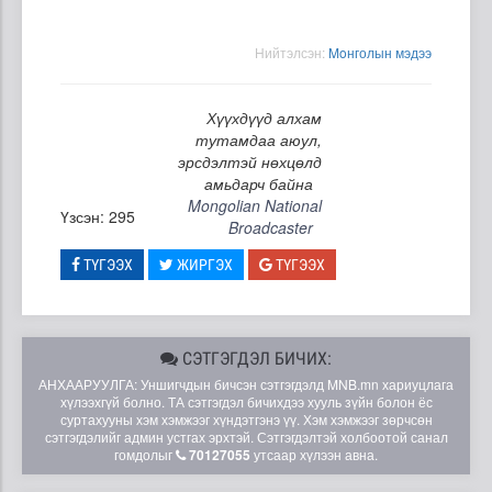
Нийтэлсэн:
Moнголын мэдээ
Хүүхдүүд алхам
тутамдаа аюул,
эрсдэлтэй нөхцөлд
амьдарч байна
Mongolian National
Үзсэн: 295
Broadcaster
ТҮГЭЭХ
ЖИРГЭХ
ТҮГЭЭХ
СЭТГЭГДЭЛ БИЧИХ:
АНХААРУУЛГА: Уншигчдын бичсэн сэтгэгдэлд MNB.mn хариуцлага
хүлээхгүй болно. ТА сэтгэгдэл бичихдээ хууль зүйн болон ёс
суртахууны хэм хэмжээг хүндэтгэнэ үү. Хэм хэмжээг зөрчсөн
сэтгэгдэлийг админ устгах эрхтэй. Сэтгэгдэлтэй холбоотой санал
гомдолыг
70127055
утсаар хүлээн авна.