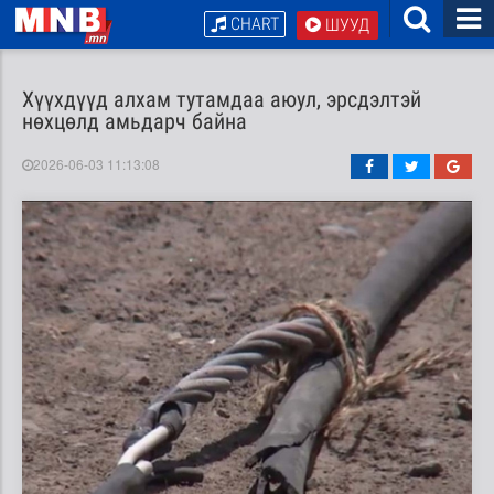
CHART
ШУУД
Хүүхдүүд алхам тутамдаа аюул, эрсдэлтэй
нөхцөлд амьдарч байна
2026-06-03 11:13:08