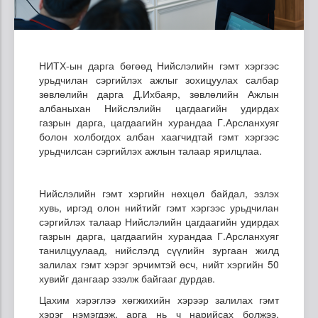
НИТХ-ын дарга бөгөөд Нийслэлийн гэмт хэргээс
урьдчилан сэргийлэх ажлыг зохицуулах салбар
зөвлөлийн дарга Д.Ихбаяр, зөвлөлийн Ажлын
албаныхан Нийслэлийн цагдаагийн удирдах
газрын дарга, цагдаагийн хурандаа Г.Арсланхуяг
болон холбогдох албан хаагчидтай гэмт хэргээс
урьдчилсан сэргийлэх ажлын талаар ярилцлаа.
Нийслэлийн гэмт хэргийн нөхцөл байдал, эзлэх
хувь, иргэд олон нийтийг гэмт хэргээс урьдчилан
сэргийлэх талаар Нийслэлийн цагдаагийн удирдах
газрын дарга, цагдаагийн хурандаа Г.Арсланхуяг
танилцуулаад, нийслэлд сүүлийн зургаан жилд
залилах гэмт хэрэг эрчимтэй өсч, нийт хэргийн 50
хувийг дангаар эзэлж байгааг дурдав.
Цахим хэрэглээ хөгжихийн хэрээр залилах гэмт
хэрэг нэмэгдэж, арга нь ч нарийсах болжээ.