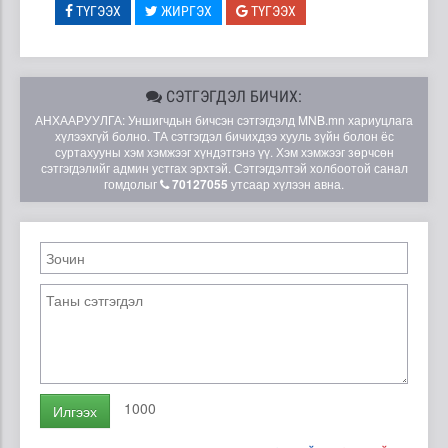
ТҮГЭЭХ
ЖИРГЭХ
ТҮГЭЭХ
СЭТГЭГДЭЛ БИЧИХ:
АНХААРУУЛГА: Уншигчдын бичсэн сэтгэгдэлд MNB.mn хариуцлага
хүлээхгүй болно. ТА сэтгэгдэл бичихдээ хууль зүйн болон ёс
суртахууны хэм хэмжээг хүндэтгэнэ үү. Хэм хэмжээг зөрчсөн
сэтгэгдэлийг админ устгах эрхтэй. Сэтгэгдэлтэй холбоотой санал
гомдолыг
70127055
утсаар хүлээн авна.
1000
Илгээх