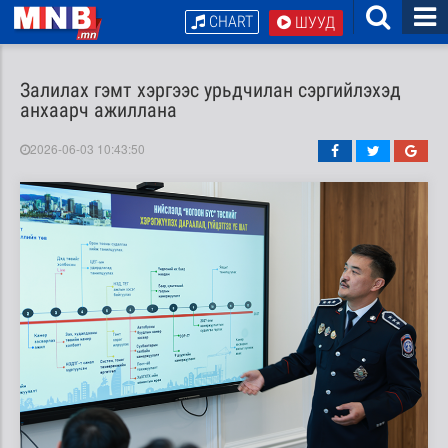
CHART
ШУУД
Залилах гэмт хэргээс урьдчилан сэргийлэхэд
анхаарч ажиллана
2026-06-03 10:43:50