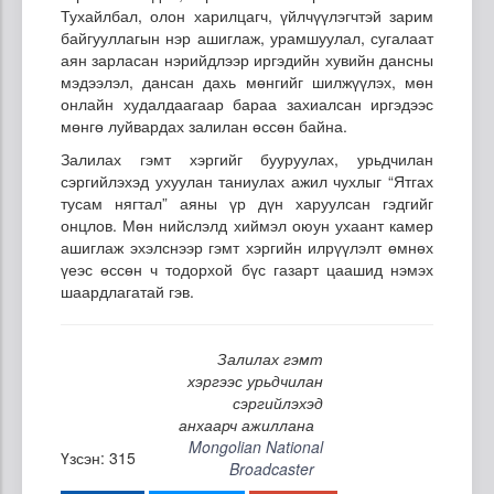
Тухайлбал, олон харилцагч, үйлчүүлэгчтэй зарим
байгууллагын нэр ашиглаж, урамшуулал, сугалаат
аян зарласан нэрийдлээр иргэдийн хувийн дансны
мэдээлэл, дансан дахь мөнгийг шилжүүлэх, мөн
онлайн худалдаагаар бараа захиалсан иргэдээс
мөнгө луйвардах залилан өссөн байна.
Залилах гэмт хэргийг бууруулах, урьдчилан
сэргийлэхэд ухуулан таниулах ажил чухлыг “Ятгах
тусам нягтал” аяны үр дүн харуулсан гэдгийг
онцлов. Мөн нийслэлд хиймэл оюун ухаант камер
ашиглаж эхэлснээр гэмт хэргийн илрүүлэлт өмнөх
үеэс өссөн ч тодорхой бүс газарт цаашид нэмэх
шаардлагатай гэв.
Залилах гэмт
хэргээс урьдчилан
сэргийлэхэд
анхаарч ажиллана
Mongolian National
Үзсэн: 315
Broadcaster