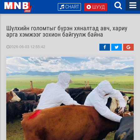
CHART
ШУУД
Шүлхийн голомтыг бүрэн хяналтад авч, хариу
арга хэмжээг зохион байгуулж байна
2026-06-03 12:55:42