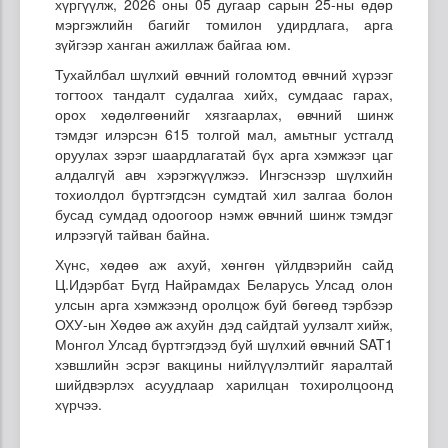
хүргүүлж, 2026 оны 05 дугаар сарын 25-ны өдөр
мэргэжлийн багийг томилон удирдлага, арга
зүйгээр ханган ажиллаж байгаа юм.
Тухайлбал шүлхий өвчний голомтод өвчний хүрээг
тогтоох тандалт судалгаа хийх, сумдаас гарах,
орох хөдөлгөөнийг хязгаарлах, өвчний шинж
тэмдэг илэрсэн 615 толгой мал, амьтныг устгалд
оруулах зэрэг шаардлагатай бүх арга хэмжээг цаг
алдалгүй авч хэрэгжүүлжээ. Ингэснээр шүлхийн
тохиолдол бүртгэгдсэн сумдтай хил залгаа болон
бусад сумдад одоогоор нэмж өвчний шинж тэмдэг
илрээгүй тайван байна.
Хүнс, хөдөө аж ахуй, хөнгөн үйлдвэрийн сайд
Ц.Идэрбат Бүгд Найрамдах Беларусь Улсад олон
улсын арга хэмжээнд оролцож буй бөгөөд тэрбээр
ОХУ-ын Хөдөө аж ахуйн дэд сайдтай уулзалт хийж,
Монгол Улсад бүртгэгдээд буй шүлхий өвчний SAT1
хэвшлийн эсрэг вакцины нийлүүлэлтийг яаралтай
шийдвэрлэх асуудлаар харилцан тохиролцоонд
хүрчээ.