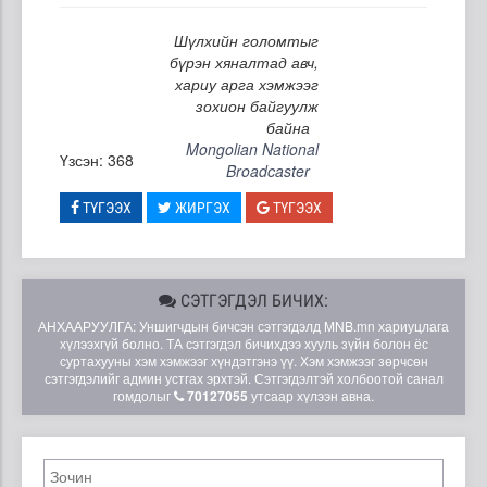
Шүлхийн голомтыг
бүрэн хяналтад авч,
хариу арга хэмжээг
зохион байгуулж
байна
Mongolian National
Үзсэн: 368
Broadcaster
ТҮГЭЭХ
ЖИРГЭХ
ТҮГЭЭХ
СЭТГЭГДЭЛ БИЧИХ:
АНХААРУУЛГА: Уншигчдын бичсэн сэтгэгдэлд MNB.mn хариуцлага
хүлээхгүй болно. ТА сэтгэгдэл бичихдээ хууль зүйн болон ёс
суртахууны хэм хэмжээг хүндэтгэнэ үү. Хэм хэмжээг зөрчсөн
сэтгэгдэлийг админ устгах эрхтэй. Сэтгэгдэлтэй холбоотой санал
гомдолыг
70127055
утсаар хүлээн авна.