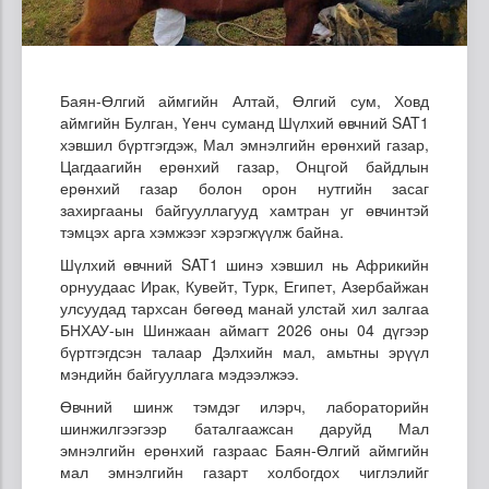
Баян-Өлгий аймгийн Алтай, Өлгий сум, Ховд
аймгийн Булган, Үенч суманд Шүлхий өвчний SAT1
хэвшил бүртгэгдэж, Мал эмнэлгийн ерөнхий газар,
Цагдаагийн ерөнхий газар, Онцгой байдлын
ерөнхий газар болон орон нутгийн засаг
захиргааны байгууллагууд хамтран уг өвчинтэй
тэмцэх арга хэмжээг хэрэгжүүлж байна.
Шүлхий өвчний SAT1 шинэ хэвшил нь Африкийн
орнуудаас Ирак, Кувейт, Турк, Египет, Азербайжан
улсуудад тархсан бөгөөд манай улстай хил залгаа
БНХАУ-ын Шинжаан аймагт 2026 оны 04 дүгээр
бүртгэгдсэн талаар Дэлхийн мал, амьтны эрүүл
мэндийн байгууллага мэдээлжээ.
Өвчний шинж тэмдэг илэрч, лабораторийн
шинжилгээгээр баталгаажсан даруйд Мал
эмнэлгийн ерөнхий газраас Баян-Өлгий аймгийн
мал эмнэлгийн газарт холбогдох чиглэлийг