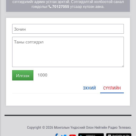
сэтгэгдэлийг админ устгах эрхтэй. Сэтгэгдэлтэй холбоотой санал
гомдолыг
70127055
утсаар хүлээн авна.
1000
Илгээх
ЭХНИЙ
СҮҮЛИЙН
Copyright © 2026 Монголын Үндэсний Олон Нийтийн Радио Телевиз.