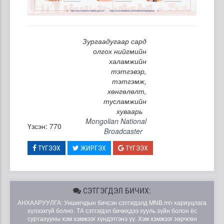
Зургаадугаар сард
олгох нийгмийн
халамжийн
тэтгэвэр,
тэтгэмж,
хөнгөлөлт,
тусламжийн
хуваарь
Mongolian National
Үзсэн: 770
Broadcaster
ТҮГЭЭХ
ЖИРГЭХ
ТҮГЭЭХ
СЭТГЭГДЭЛ БИЧИХ:
АНХААРУУЛГА: Уншигчдын бичсэн сэтгэгдэлд MNB.mn хариуцлага
хүлээхгүй болно. ТА сэтгэгдэл бичихдээ хууль зүйн болон ёс
суртахууны хэм хэмжээг хүндэтгэнэ үү. Хэм хэмжээг зөрчсөн