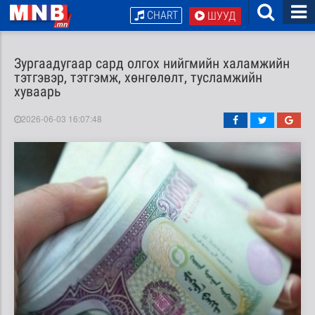
CHART
ШУУД
Зургаадугаар сард олгох нийгмийн халамжийн
тэтгэвэр, тэтгэмж, хөнгөлөлт, тусламжийн
хуваарь
2026-06-03 16:07:48