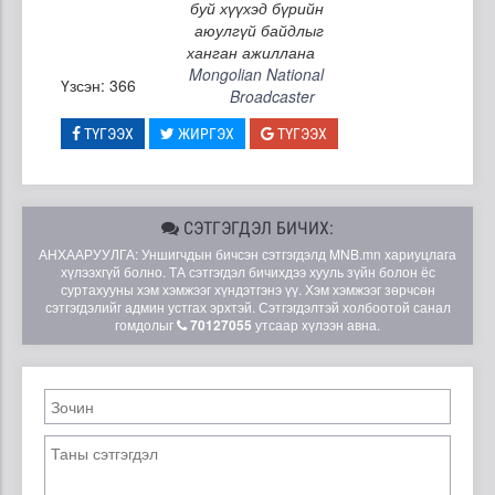
буй хүүхэд бүрийн
аюулгүй байдлыг
ханган ажиллана
Mongolian National
Үзсэн: 366
Broadcaster
ТҮГЭЭХ
ЖИРГЭХ
ТҮГЭЭХ
СЭТГЭГДЭЛ БИЧИХ:
АНХААРУУЛГА: Уншигчдын бичсэн сэтгэгдэлд MNB.mn хариуцлага
хүлээхгүй болно. ТА сэтгэгдэл бичихдээ хууль зүйн болон ёс
суртахууны хэм хэмжээг хүндэтгэнэ үү. Хэм хэмжээг зөрчсөн
сэтгэгдэлийг админ устгах эрхтэй. Сэтгэгдэлтэй холбоотой санал
гомдолыг
70127055
утсаар хүлээн авна.