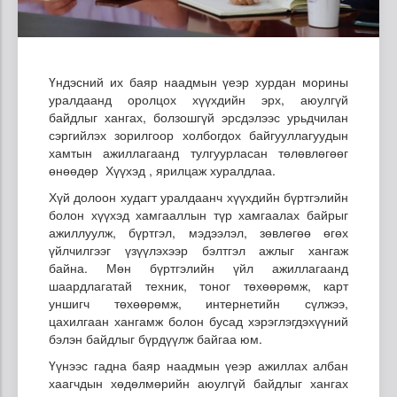
Үндэсний их баяр наадмын үеэр хурдан морины
уралдаанд оролцох хүүхдийн эрх, аюулгүй
байдлыг хангах, болзошгүй эрсдэлээс урьдчилан
сэргийлэх зорилгоор холбогдох байгууллагуудын
хамтын ажиллагаанд тулгуурласан төлөвлөгөөг
өнөөдөр Хүүхэд , ярилцаж хуралдлаа.
Хүй долоон худагт уралдаанч хүүхдийн бүртгэлийн
болон хүүхэд хамгааллын түр хамгаалах байрыг
ажиллуулж, бүртгэл, мэдээлэл, зөвлөгөө өгөх
үйлчилгээг үзүүлэхээр бэлтгэл ажлыг хангаж
байна. Мөн бүртгэлийн үйл ажиллагаанд
шаардлагатай техник, тоног төхөөрөмж, карт
уншигч төхөөрөмж, интернетийн сүлжээ,
цахилгаан хангамж болон бусад хэрэглэгдэхүүний
бэлэн байдлыг бүрдүүлж байгаа юм.
Үүнээс гадна баяр наадмын үеэр ажиллах албан
хаагчдын хөдөлмөрийн аюулгүй байдлыг хангах