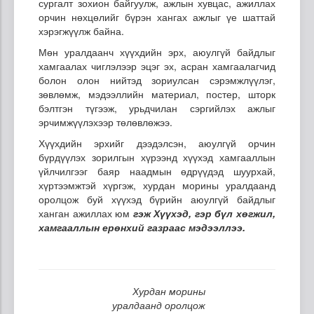
сургалт зохион байгуулж, ажлын хувцас, ажиллах
орчин нөхцөлийг бүрэн хангах ажлыг үе шаттай
хэрэгжүүлж байна.
Мөн уралдаанч хүүхдийн эрх, аюулгүй байдлыг
хамгаалах чиглэлээр эцэг эх, асран хамгаалагчид
болон олон нийтэд зориулсан сэрэмжлүүлэг,
зөвлөмж, мэдээллийн материал, постер, шторк
бэлтгэн түгээж, урьдчилан сэргийлэх ажлыг
эрчимжүүлэхээр төлөвлөжээ.
Хүүхдийн эрхийг дээдэлсэн, аюулгүй орчин
бүрдүүлэх зорилгын хүрээнд хүүхэд хамгааллын
үйлчилгээг баяр наадмын өдрүүдэд шуурхай,
хүртээмжтэй хүргэж, хурдан морины уралдаанд
оролцож буй хүүхэд бүрийн аюулгүй байдлыг
ханган ажиллах юм
гэж Хүүхэд, гэр бүл хөгжил,
хамгааллын ерөнхий газраас мэдээллээ.
Хурдан морины
уралдаанд оролцож