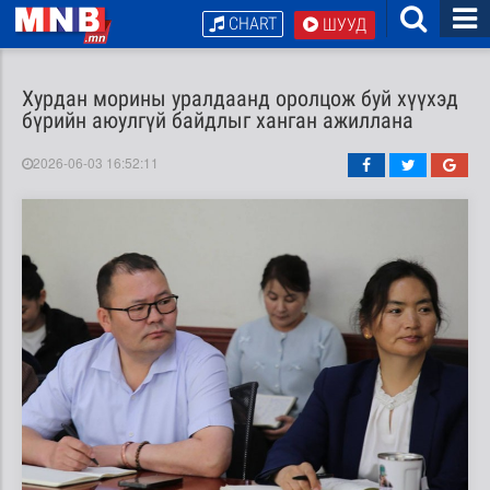
CHART
ШУУД
Хурдан морины уралдаанд оролцож буй хүүхэд
бүрийн аюулгүй байдлыг ханган ажиллана
2026-06-03 16:52:11