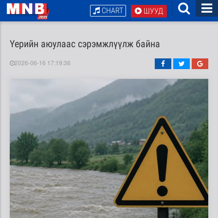
CHART
ШУУД
Үерийн аюулаас сэрэмжлүүлж байна
2026-06-16 17:19:36