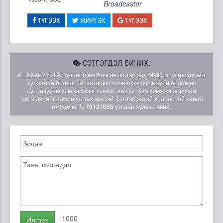
Broadcaster
ТҮГЭЭХ
ЖИРГЭХ
ТҮГЭЭХ
СЭТГЭГДЭЛ БИЧИХ:
АНХААРУУЛГА: Уншигчдын бичсэн сэтгэгдэлд MNB.mn хариуцлага
хүлээхгүй болно. ТА сэтгэгдэл бичихдээ хууль зүйн болон ёс
суртахууны хэм хэмжээг хүндэтгэнэ үү. Хэм хэмжээг зөрчсөн
сэтгэгдэлийг админ устгах эрхтэй. Сэтгэгдэлтэй холбоотой санал
гомдолыг
70127055
утсаар хүлээн авна.
1000
Илгээх