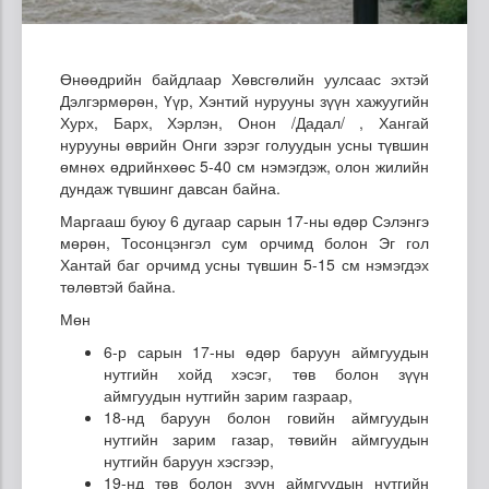
Өнөөдрийн байдлаар Хөвсгөлийн уулсаас эхтэй
Дэлгэрмөрөн, Үүр, Хэнтий нурууны зүүн хажуугийн
Хурх, Барх, Хэрлэн, Онон /Дадал/ , Хангай
нурууны өврийн Онги зэрэг голуудын усны түвшин
өмнөх өдрийнхөөс 5-40 см нэмэгдэж, олон жилийн
дундаж түвшинг давсан байна.
Маргааш буюу 6 дугаар сарын 17-ны өдөр Сэлэнгэ
мөрөн, Тосонцэнгэл сум орчимд болон Эг гол
Хантай баг орчимд усны түвшин 5-15 см нэмэгдэх
төлөвтэй байна.
Мөн
6-р сарын 17-ны өдөр баруун аймгуудын
нутгийн хойд хэсэг, төв болон зүүн
аймгуудын нутгийн зарим газраар,
18-нд баруун болон говийн аймгуудын
нутгийн зарим газар, төвийн аймгуудын
нутгийн баруун хэсгээр,
19-нд төв болон зүүн аймгуудын нутгийн