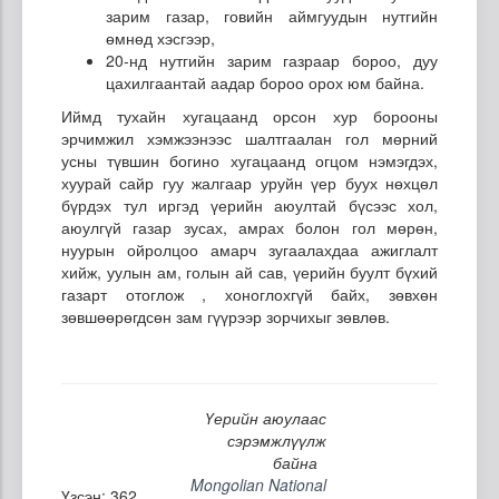
зарим газар, говийн аймгуудын нутгийн
өмнөд хэсгээр,
20-нд нутгийн зарим газраар бороо, дуу
цахилгаантай аадар бороо орох юм байна.
Иймд тухайн хугацаанд орсон хур борооны
эрчимжил хэмжээнээс шалтгаалан гол мөрний
усны түвшин богино хугацаанд огцом нэмэгдэх,
хуурай сайр гуу жалгаар уруйн үер буух нөхцөл
бүрдэх тул иргэд үерийн аюултай бүсээс хол,
аюулгүй газар зусах, амрах болон гол мөрөн,
нуурын ойролцоо амарч зугаалахдаа ажиглалт
хийж, уулын ам, голын ай сав, үерийн буулт бүхий
газарт отоглож , хоноглохгүй байх, зөвхөн
зөвшөөрөгдсөн зам гүүрээр зорчихыг зөвлөв.
Үерийн аюулаас
сэрэмжлүүлж
байна
Mongolian National
Үзсэн: 362