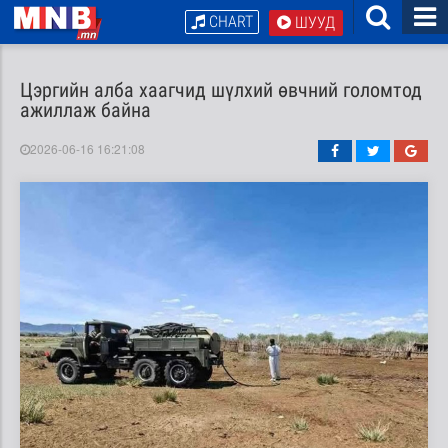
CHART
ШУУД
Цэргийн алба хаагчид шүлхий өвчний голомтод
ажиллаж байна
2026-06-16 16:21:08