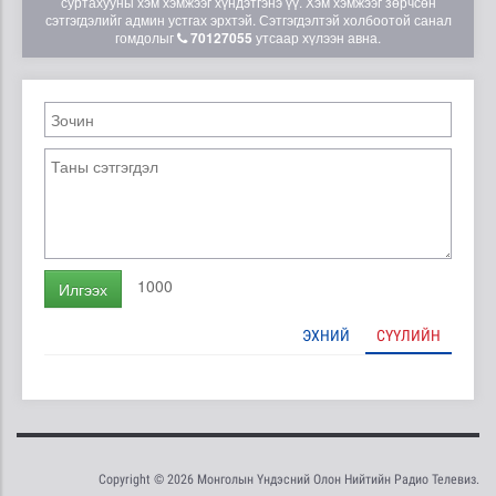
суртахууны хэм хэмжээг хүндэтгэнэ үү. Хэм хэмжээг зөрчсөн
сэтгэгдэлийг админ устгах эрхтэй. Сэтгэгдэлтэй холбоотой санал
гомдолыг
70127055
утсаар хүлээн авна.
1000
Илгээх
ЭХНИЙ
СҮҮЛИЙН
Copyright © 2026 Монголын Үндэсний Олон Нийтийн Радио Телевиз.