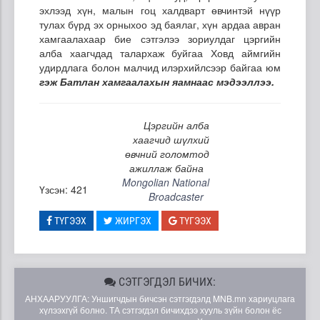
эхлээд хүн, малын гоц халдварт өвчинтэй нүүр
тулах бүрд эх орныхоо эд баялаг, хүн ардаа авран
хамгаалахаар бие сэтгэлээ зориулдаг цэргийн
алба хаагчдад талархаж буйгаа Ховд аймгийн
удирдлага болон малчид илэрхийлсээр байгаа юм
гэж Батлан хамгаалахын яамнаас мэдээллээ.
Цэргийн алба
хаагчид шүлхий
өвчний голомтод
ажиллаж байна
Mongolian National
Үзсэн: 421
Broadcaster
ТҮГЭЭХ
ЖИРГЭХ
ТҮГЭЭХ
СЭТГЭГДЭЛ БИЧИХ:
АНХААРУУЛГА: Уншигчдын бичсэн сэтгэгдэлд MNB.mn хариуцлага
хүлээхгүй болно. ТА сэтгэгдэл бичихдээ хууль зүйн болон ёс