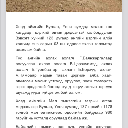
Ховд аймгийн Булган, Үенч сумдад малын гоц
халдварт шүлхий өвчин дэгдсэнтэй холбогдуулан
Зэвсэгт хүчний 123 дугаар ангийн цэргийн алба
хаагчид энэ сарын 03-ны өдрөөс эхлэн голомтод
ажиллаж байна.
Тус ангийн ахлах ахлагч Г.Баянжаргалаар
ахлуулсан ахлах ахлагч Б.Цэрэнчимэд, ахлах
ахлагч Б.Гүенбаатар, ахлагч Б.Борхүү, ахлагч
Ч.Нямбаяр нарын таван цэргийн алба хаагч
өвчилсөн малыг устгалд оруулах, зөөж тээвэрлэх
зэрэг эрсдэлтэй бөгөөд хүнд хэцүү ажлын тэргүүн
шугамд үүрэг гүйцэтгэж байгаа юм.
Ховд аймгийн Мал эмнэлгийн газрын өгсөн
мэдээллээр Булган, Үенч суманд 137 өрхийн 1178
толгой мал өвчилснөөс одоогийн байдлаар 980
гаруйг нь устгалд оруулаад байгаа аж.
Байгалийн гамшиг, цас зуд, үерийн аюулаас