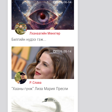
18 цаг 54 минутын өмнө
2026-06-04
ЦАГ АГААР:
Улаанбаатарт шөнөдөө
18 хэм дулаан
Байгаль орчин
18 цаг 14 минутын өмнө
Лханаагийн Мөнхтөр
Кибер халдлага,
Билгийн нүдээ гэж...
зөрчлийг E-Mongolia
системээр да..
Нийгэм
2026-05-14
18 цаг 26 минутын өмнө
Аялал жуулчлалын
компанийн
автомашиныг ШТС-ууд
х..
Улс төр
Р.Слава
19 цаг 32 минутын өмнө
"Хааны гүнж” Лиза Мария Пресли
Японы эрдэмтэд шүд
дахин ургуулах эмийг
2030 он ..
2026-05-14
Эрүүл мэнд
19 цаг 34 минутын өмнө