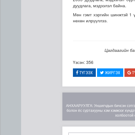
дуудлага, мэдээлэл байна.
Мөн гэмт хэргийн шинжтэй 1 ү
нөхөн илрүүллээ.
Цагдаагийн ба
ЦАГ АГААР: Улаанбаатарт ө
Үзсэн: 356
ТҮГЭЭХ
ЖИРГЭХ
Т
АНХААРУУЛГА: Уншигчдын бичсэн сэтгэгд
болон ёс суртахууны хэм хэмжээг хүндэт
холбоотой 