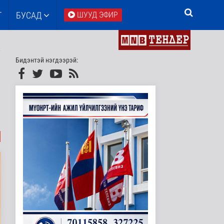
Т
БУСАД
ШУУД ЭФИР
Бидэнтэй нэгдээрэй: