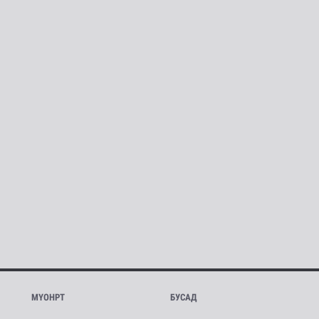
МҮОНРТ
БУСАД