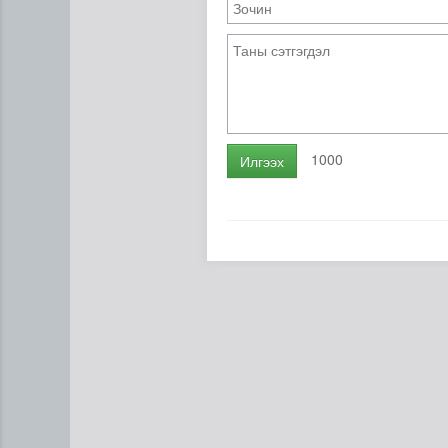
1000
Илгээх
"Цагийн хүрд" мэдээллийн х