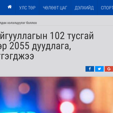
УЛС ТӨР
ЧӨЛӨӨТ ЦАГ
ДЭЛХИЙД
СПОР
лдөх хэлэлцүүлэг боллоо
йгууллагын 102 тусгай
өр 2055 дуудлага,
тгэгджээ