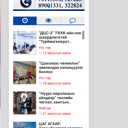
"ДЦС-3” ТӨХК-ийн нэн
шаардлагатай
“Турбингенерат..
Улс төр
15 минутын өмнө
“Цааснаас чөлөөлье”
зөвлөлдөх хэлэлцүүлэг
боллоо
Улс төр
18 минутын өмнө
“Нүүрс-пиролизын
үйлдвэр” төслийн
чиглэл, хамтын..
Нийгэм
21 минутын өмнө
ЦАГ АГААР: