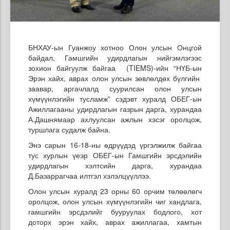
БНХАУ-ын Гуанжоу хотноо Олон улсын Онцгой
байдал, Гамшгийн удирдлагын нийгэмлэгээс
зохион байгуулж байгаа (TIEMS)-ийн “НҮБ-ын
Эрэн хайх, аврах олон улсын зөвлөлдөх бүлгийн
заавар, аргачлалд суурилсан олон улсын
хүмүүнлэгийн тусламж” сэдэвт хуралд ОБЕГ-ын
Ажиллагааны удирдлагын газрын дарга, хурандаа
А.Дашнямаар ахлуулсан ажлын хэсэг оролцож,
туршлага судалж байна.
Энэ сарын 16-18-ны өдрүүдэд үргэлжилж байгаа
тус хурлын үеэр ОБЕГ-ын Гамшгийн эрсдэлийн
удирдлагын хэлтсийн дарга, хурандаа
Д.Базаррагчаа илтгэл хэлэлцүүллээ.
Олон улсын хуралд 23 орны 60 орчим төлөөлөгч
оролцож, олон улсын хүмүүнлэгийн чиг хандлага,
гамшгийн эрсдэлийг бууруулах бодлого, хот
доторх эрэн хайх, аврах ажиллагаа, хамтын