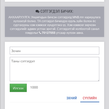
СЭТГЭГДЭЛ БИЧИХ:
АНХААРУУЛГА: Уншигчдын бичсэн сэтгэгдэлд MNB.mn хариуцлага
хүлээхгүй болно. ТА сэтгэгдэл бичихдээ хууль зүйн болон ёс
суртахууны хэм хэмжээг хүндэтгэнэ үү. Хэм хэмжээг зөрчсөн
сэтгэгдэлийг админ устгах эрхтэй. Сэтгэгдэлтэй холбоотой санал
гомдолыг
70127055
утсаар хүлээн авна.
1000
Илгээх
ЭХНИЙ
СҮҮЛИЙН