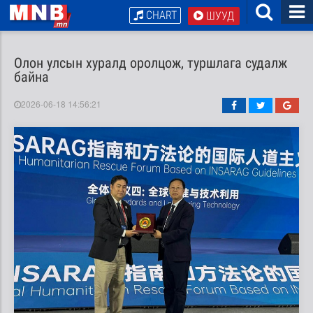
CHART
ШУУД
Олон улсын хуралд оролцож, туршлага судалж
байна
2026-06-18 14:56:21