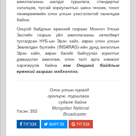
ажиллагааны шилдэг туршлага, стандартыг
хэлэлцэж, тусгай зориулалтын шинэ техник, тоног
төхөөрөмжийн олон улсын үзэсгэлэнтэй танилцаж
байна.
Онцгой байдлын ерөнхий газраас Монгол Улсын
Засгийн газрын үйл ажиллагааны хөтөлбөрт
тусгагдсан НҮБ-ын Эрэн хайх, аврах олон улсын
Зөвлөлдөх бүлгийн (INSARAG)-ийн дунд ангиллын
Эрэн хайх, аврах багийг байгуулах зорилтыг
дэвшүүлэн ажиллаж, олон талт арга хэмжээг
хэрэгжүүлж байна
гэж Онцшой байдлын
ерөнхий газраас мэдээллээ.
Олон улсын хуралд
оролцож, туршлага
судалж байна
Mongolian National
Үзсэн: 352
Broadcaster
ТҮГЭЭХ
ЖИРГЭХ
ТҮГЭЭХ