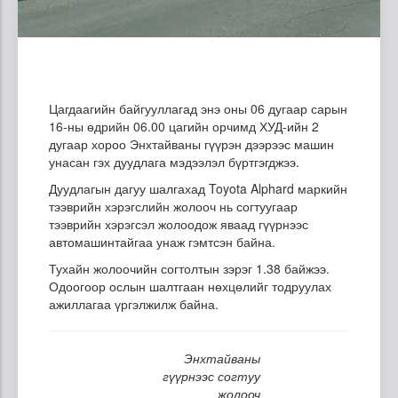
Цагдаагийн байгууллагад энэ оны 06 дугаар сарын
16-ны өдрийн 06.00 цагийн орчимд ХУД-ийн 2
дугаар хороо Энхтайваны гүүрэн дээрээс машин
унасан гэх дуудлага мэдээлэл бүртгэгджээ.
Дуудлагын дагуу шалгахад Toyota Alphard маркийн
тээврийн хэрэгслийн жолооч нь согтуугаар
тээврийн хэрэгсэл жолоодож яваад гүүрнээс
автомашинтайгаа унаж гэмтсэн байна.
Тухайн жолоочийн согтолтын зэрэг 1.38 байжээ.
Одоогоор ослын шалтгаан нөхцөлийг тодруулах
ажиллагаа үргэлжилж байна.
Энхтайваны
гүүрнээс согтуу
жолооч