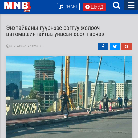
CHART
ШУУД
Энхтайваны гүүрнээс согтуу жолооч
автомашинтайгаа унасан осол гарчээ
2026-06-16 10:26:08