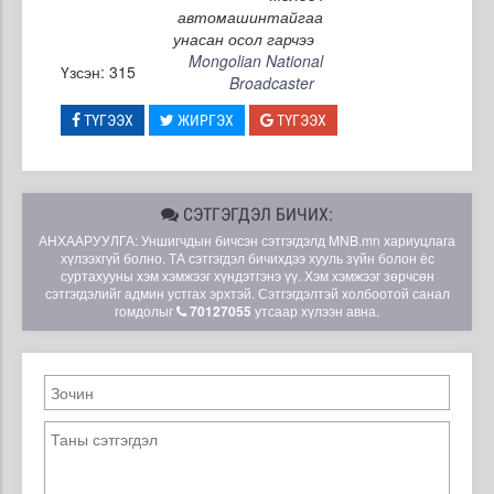
автомашинтайгаа
унасан осол гарчээ
Mongolian National
Үзсэн: 315
Broadcaster
ТҮГЭЭХ
ЖИРГЭХ
ТҮГЭЭХ
СЭТГЭГДЭЛ БИЧИХ:
АНХААРУУЛГА: Уншигчдын бичсэн сэтгэгдэлд MNB.mn хариуцлага
хүлээхгүй болно. ТА сэтгэгдэл бичихдээ хууль зүйн болон ёс
суртахууны хэм хэмжээг хүндэтгэнэ үү. Хэм хэмжээг зөрчсөн
сэтгэгдэлийг админ устгах эрхтэй. Сэтгэгдэлтэй холбоотой санал
гомдолыг
70127055
утсаар хүлээн авна.