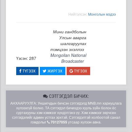
Нийтэлсэн:
Moнголын мэдээ
Мини гандболын
Улсын аварга
шалгаруулах
тэмцээн эхэллээ
Mongolian National
Үзсэн: 287
Broadcaster
ТҮГЭЭХ
ЖИРГЭХ
ТҮГЭЭХ
СЭТГЭГДЭЛ БИЧИХ:
АНХААРУУЛГА: Уншигчдын бичсэн сэтгэгдэлд MNB.mn хариуцлага
хүлээхгүй болно. ТА сэтгэгдэл бичихдээ хууль зүйн болон ёс
суртахууны хэм хэмжээг хүндэтгэнэ үү. Хэм хэмжээг зөрчсөн
сэтгэгдэлийг админ устгах эрхтэй. Сэтгэгдэлтэй холбоотой санал
гомдолыг
70127055
утсаар хүлээн авна.