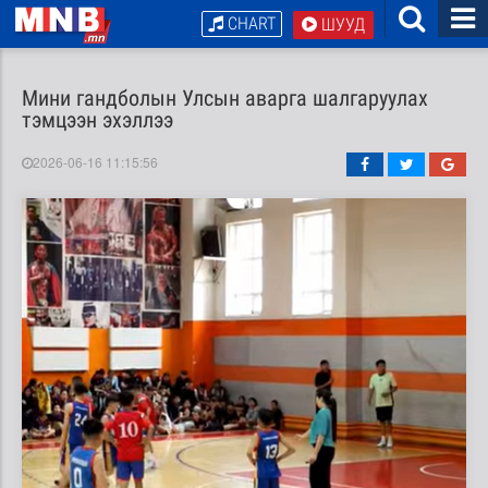
CHART
ШУУД
Мини гандболын Улсын аварга шалгаруулах
тэмцээн эхэллээ
2026-06-16 11:15:56