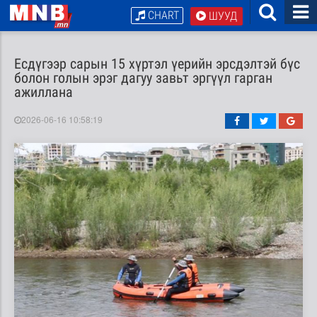
CHART
ШУУД
Есдүгээр сарын 15 хүртэл үерийн эрсдэлтэй бүс
болон голын эрэг дагуу завьт эргүүл гарган
ажиллана
2026-06-16 10:58:19