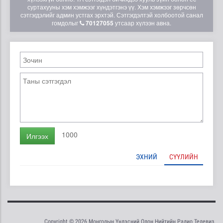
суртахууны хэм хэмжээг хүндэтгэнэ үү. Хэм хэмжээг зөрчсөн
сэтгэгдэлийг админ устгах эрхтэй. Сэтгэгдэлтэй холбоотой санал
гомдолыг
70127055
утсаар хүлээн авна.
1000
Илгээх
ЭХНИЙ
СҮҮЛИЙН
Copyright © 2026 Монголын Үндэсний Олон Нийтийн Радио Телевиз.