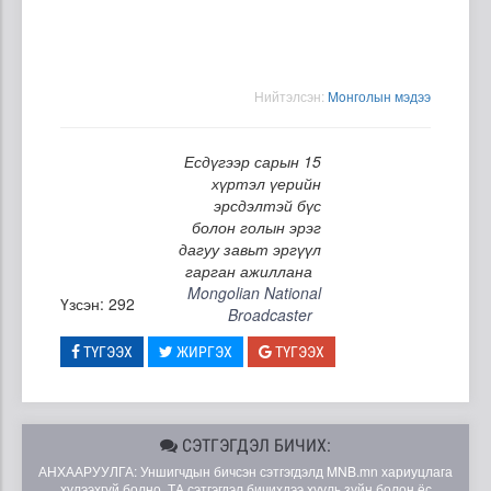
Нийтэлсэн:
Moнголын мэдээ
Есдүгээр сарын 15
хүртэл үерийн
эрсдэлтэй бүс
болон голын эрэг
дагуу завьт эргүүл
гарган ажиллана
Mongolian National
Үзсэн: 292
Broadcaster
ТҮГЭЭХ
ЖИРГЭХ
ТҮГЭЭХ
СЭТГЭГДЭЛ БИЧИХ:
АНХААРУУЛГА: Уншигчдын бичсэн сэтгэгдэлд MNB.mn хариуцлага
хүлээхгүй болно. ТА сэтгэгдэл бичихдээ хууль зүйн болон ёс