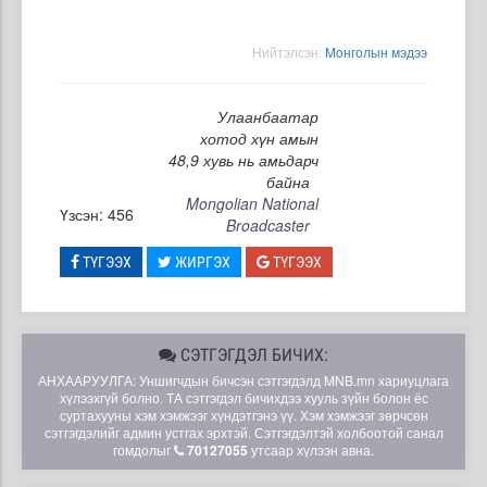
Нийтэлсэн:
Moнголын мэдээ
Улаанбаатар
хотод хүн амын
48,9 хувь нь амьдарч
байна
Mongolian National
Үзсэн: 456
Broadcaster
ТҮГЭЭХ
ЖИРГЭХ
ТҮГЭЭХ
СЭТГЭГДЭЛ БИЧИХ:
АНХААРУУЛГА: Уншигчдын бичсэн сэтгэгдэлд MNB.mn хариуцлага
хүлээхгүй болно. ТА сэтгэгдэл бичихдээ хууль зүйн болон ёс
суртахууны хэм хэмжээг хүндэтгэнэ үү. Хэм хэмжээг зөрчсөн
сэтгэгдэлийг админ устгах эрхтэй. Сэтгэгдэлтэй холбоотой санал
гомдолыг
70127055
утсаар хүлээн авна.