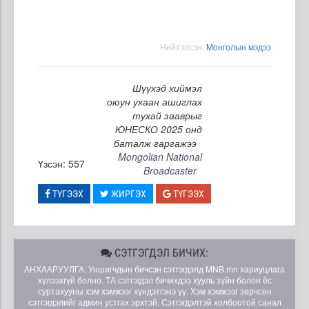
Нийтэлсэн:
Moнголын мэдээ
Шүүхэд хиймэл
оюун ухаан ашиглах
тухай зааврыг
ЮНЕСКО 2025 онд
баталж гаргажээ
Mongolian National
Үзсэн: 557
Broadcaster
ТҮГЭЭХ
ЖИРГЭХ
ТҮГЭЭХ
СЭТГЭГДЭЛ БИЧИХ:
АНХААРУУЛГА: Уншигчдын бичсэн сэтгэгдэлд MNB.mn хариуцлага
хүлээхгүй болно. ТА сэтгэгдэл бичихдээ хууль зүйн болон ёс
суртахууны хэм хэмжээг хүндэтгэнэ үү. Хэм хэмжээг зөрчсөн
сэтгэгдэлийг админ устгах эрхтэй. Сэтгэгдэлтэй холбоотой санал