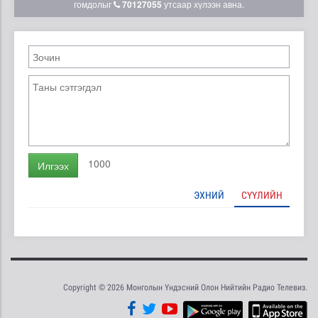
гомдолыг
70127055
утсаар хүлээн авна.
1000
Илгээх
ЭХНИЙ
СҮҮЛИЙН
Copyright © 2026 Монголын Үндэсний Олон Нийтийн Радио Телевиз.