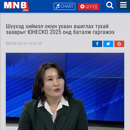
CHART
ШУУД
Шүүхэд хиймэл оюун ухаан ашиглах тухай
зааврыг ЮНЕСКО 2025 онд баталж гаргажээ
2026-05-15 14:00:36