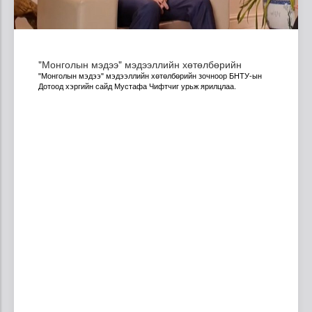
"Монголын мэдээ" мэдээллийн хөтөлбөрийн
"Монголын мэдээ" мэдээллийн хөтөлбөрийн зочноор
БНТУ-ын
Дотоод хэргийн сайд Мустафа Чифтчи
г урьж ярилцлаа.