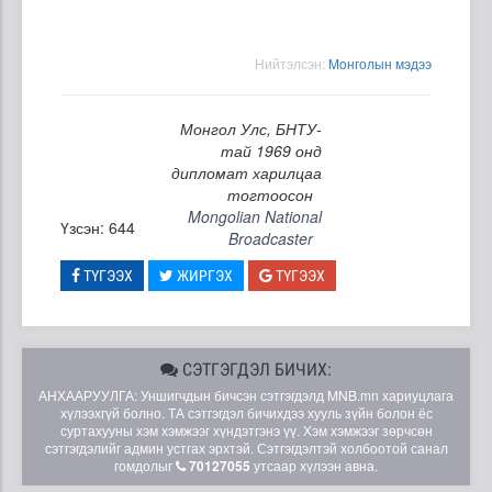
Нийтэлсэн:
Moнголын мэдээ
Монгол Улс, БНТУ-
тай 1969 онд
дипломат харилцаа
тогтоосон
Mongolian National
Үзсэн: 644
Broadcaster
ТҮГЭЭХ
ЖИРГЭХ
ТҮГЭЭХ
СЭТГЭГДЭЛ БИЧИХ:
АНХААРУУЛГА: Уншигчдын бичсэн сэтгэгдэлд MNB.mn хариуцлага
хүлээхгүй болно. ТА сэтгэгдэл бичихдээ хууль зүйн болон ёс
суртахууны хэм хэмжээг хүндэтгэнэ үү. Хэм хэмжээг зөрчсөн
сэтгэгдэлийг админ устгах эрхтэй. Сэтгэгдэлтэй холбоотой санал
гомдолыг
70127055
утсаар хүлээн авна.