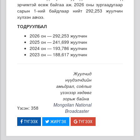
эрчимтэй өсөж байгаа аж. 2026 оны зургаадугаар
сарын 1-ний байдлаар нийт 292,253 жуулчин
хүлээн авчээ.
ТОДРУУЛБАЛ
2026 он — 292,253 жуулчин
2025 он — 241,699 жуулчин
2024 он — 193,786 жуулчин
2023 он — 188,617 жуулчин
Жуулчид
нүүдэлчдийн
амьдрал, соёлыг
үзэхээр хөдөөг
зорьж байна
Mongolian National
Үзсэн: 358
Broadcaster
ТҮГЭЭХ
ЖИРГЭХ
ТҮГЭЭХ