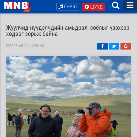
CHART
ШУУД
Жуулчид нүүдэлчдийн амьдрал, соёлыг үзэхээр
хөдөөг зорьж байна
2026-06-04 13:52:34