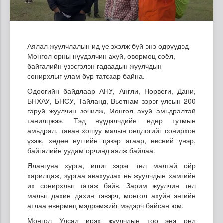
Аялал жуулчлалын ид үе эхэлж буй энэ өдрүүдэд
Монгол орны нүүдэлчин ахуй, өвөрмөц соёл,
байгалийн үзэсгэлэн гадаадын жуулчдын
сонирхлыг улам бүр татсаар байна.
Одоогийн байдлаар АНУ, Англи, Норвеги, Дани,
БНХАУ, БНСУ, Тайланд, Вьетнам зэрэг улсын 200
гаруй жуулчин зочилж, Монгол ахуй амьдралтай
танилцжээ. Тэд нүүдэлчдийн өдөр тутмын
амьдрал, таван хошуу малын онцлогийг сонирхон
үзэж, хөдөө нутгийн цэвэр агаар, өвсний үнэр,
байгалийн уудам орчинд аялж байлаа.
Ялангуяа хурга, ишиг зэрэг төл малтай ойр
харилцаж, зургаа авахуулах нь жуулчдын хамгийн
их сонирхлыг татаж байв. Зарим жуулчин төл
малыг дахин дахин тэвэрч, монгол ахуйн энгийн
атлаа өвөрмөц мэдрэмжийг мэдэрч байсан юм.
Монгол Улсад ирэх жуулчдын тоо энэ онд