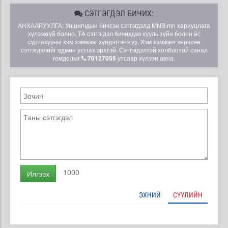
СЭТГЭГДЭЛ БИЧИХ:
АНХААРУУЛГА: Уншигчдын бичсэн сэтгэгдэлд MNB.mn хариуцлага
хүлээхгүй болно. ТА сэтгэгдэл бичихдээ хууль зүйн болон ёс
суртахууны хэм хэмжээг хүндэтгэнэ үү. Хэм хэмжээг зөрчсөн
сэтгэгдэлийг админ устгах эрхтэй. Сэтгэгдэлтэй холбоотой санал
гомдолыг
70127055
утсаар хүлээн авна.
1000
Илгээх
ЭХНИЙ
СҮҮЛИЙН