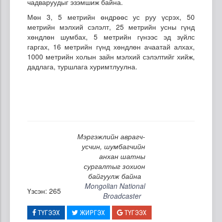
чадваруудыг эзэмшиж байна.
Мөн 3, 5 метрийн өндрөөс ус руу үсрэх, 50
метрийн мэлхий сэлэлт, 25 метрийн усны гүнд
хөндлөн шумбах, 5 метрийн гүнээс эд зүйлс
гаргах, 16 метрийн гүнд хөндлөн ачаатай алхах,
1000 метрийн холын зайн мэлхий сэлэлтийг хийж,
дадлага, туршлага хуримтлуулна.
Мэргэжлийн аврагч-
усчин, шумбагчийн
анхан шатны
сургалтыг зохион
байгуулж байна
Mongolian National
Үзсэн: 265
Broadcaster
ТҮГЭЭХ
ЖИРГЭХ
ТҮГЭЭХ