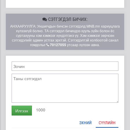
СЭТГЭГДЭЛ БИЧИХ:
АНХААРУУЛГА: Уншигчдын бичсэн сэтгэгдэлд MNB.mn хариуцлага
хүлээхгүй болно. ТА сэтгэгдэл бичихдээ хууль зүйн болон ёс
суртахууны хэм хэмжээг хүндэтгэнэ үү. Хэм хэмжээг зөрчсөн
сэтгэгдэлийг админ устгах эрхтэй. Сэтгэгдэлтэй холбоотой санал
гомдолыг
70127055
утсаар хүлээн авна.
1000
Илгээх
ЭХНИЙ
СҮҮЛИЙН