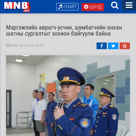
CHART
ШУУД
Мэргэжлийн аврагч-усчин, шумбагчийн анхан
шатны сургалтыг зохион байгуулж байна
2026-06-04 09:20:55