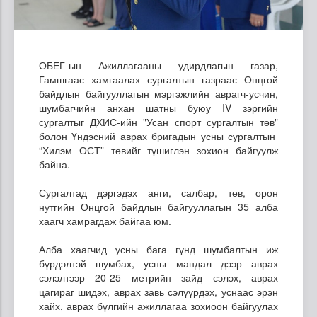
ОБЕГ-ын Ажиллагааны удирдлагын газар,
Гамшгаас хамгаалах сургалтын газраас Онцгой
байдлын байгууллагын мэргэжлийн аврагч-усчин,
шумбагчийн анхан шатны буюу IV зэргийн
сургалтыг ДХИС-ийн "Усан спорт сургалтын төв"
болон Үндэсний аврах бригадын усны сургалтын
“Хилэм ОСТ” төвийг түшиглэн зохион байгуулж
байна.
Сургалтад дэргэдэх анги, салбар, төв, орон
нутгийн Онцгой байдлын байгууллагын 35 алба
хаагч хамрагдаж байгаа юм.
Алба хаагчид усны бага гүнд шумбалтын иж
бүрдэлтэй шумбах, усны мандал дээр аврах
сэлэлтээр 20-25 метрийн зайд сэлэх, аврах
цагираг шидэх, аврах завь сэлүүрдэх, уснаас эрэн
хайх, аврах бүлгийн ажиллагаа зохиоон байгуулах