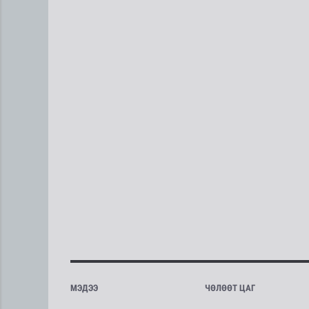
МЭДЭЭ
ЧӨЛӨӨТ ЦАГ