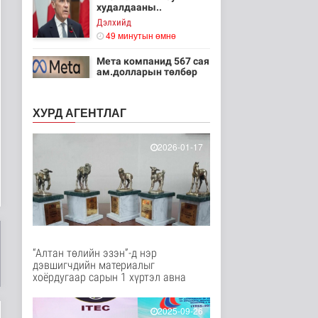
худалдааны..
Дэлхийд
49 минутын өмнө
Мета компанид 567 сая
ам.долларын төлбөр
ногдуул..
Дэлхийд
ХУРД АГЕНТЛАГ
1 цаг 20 минутын өмнө
Ирэх 10 хоногт цаг
2026-01-17
агаар ямар байх вэ
Байгаль орчин
2 цаг 41 минутын өмнө
“Нүүрс пиролизийн
үйлдвэр”-ийг төр,
хувийн хэвшл..
Нийгэм
“Алтан төлийн эзэн”-д нэр
2 цаг 57 минутын өмнө
дэвшигчдийн материалыг
хоёрдугаар сарын 1 хүртэл авна
Цэнхэр бүсэд гал
түймэр гарсан үед
хариу арга хэ..
2025-09-26