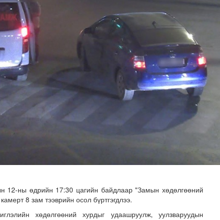
х сургалт, дадлагад 14 алба хаагч хамрагдаж байна
н 12-ны өдрийн 17:30 цагийн байдлаар "Замын хөдөлгөөний
камерт 8 зам тээврийн осол бүртгэгдлээ.
иглэлийн хөдөлгөөний хурдыг удаашруулж, уулзваруудын