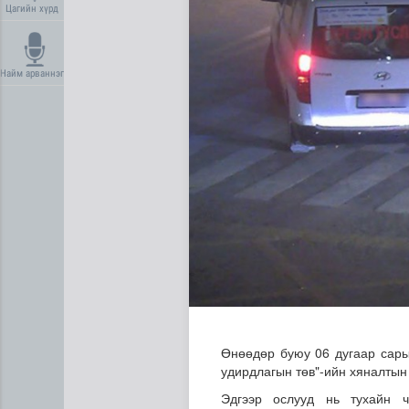
Цагийн хүрд
Найм арваннэг
Олон улсын туршлага судла
Өнөөдөр буюу 06 дугаар сары
удирдлагын төв"-ийн хяналтын 
Эдгээр ослууд нь тухайн ч