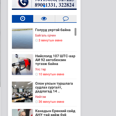
Голууд үертэй байна
Байгаль орчин
3 минутын өмнө
Нийслэлд 107 ШТС-аар
АИ 92 автобензин
түгээж байна
Улс төр
10 минутын өмнө
Олон улсын туршлага
судлах сургалт,
дадлагад 14 ..
Нийгэм
36 минутын өмнө
Канадын Ерөнхий сайд
АНУ-тай хийж буй