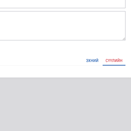
ЭХНИЙ
СҮҮЛИЙН
мар байх вэ