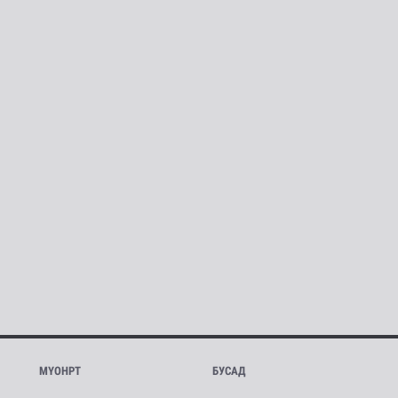
МҮОНРТ
БУСАД