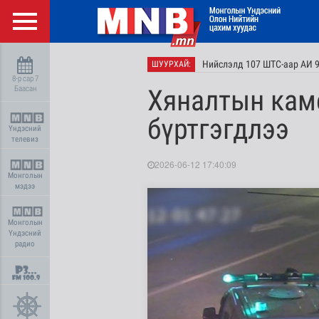
Нийслэлд 107 ШТС-аар АИ 9
ШУУРХАЙ:
8-р сар 7
Баасан
Хяналтын каме
бүртгэгдлээ
Үндэсний
телевиз
2026-06-12 17:40:09
Монголын
мэдээ
Монголын
Үндэсний
радио