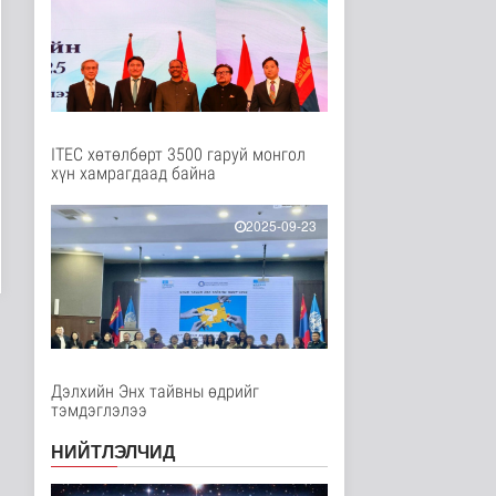
Нийгэм
2 цаг 11 минутын өмнө
Ц.Сандаг-Очир: COP17
ба COP31 хурлын
уялдаа нь Р..
Байгаль орчин
2 цаг 16 минутын өмнө
ITEC хөтөлбөрт 3500 гаруй монгол
хүн хамрагдаад байна
Хийлдэг завь, гудас,
хөвөгч тоглоом биш
Эрүүл мэнд
2025-09-23
3 цаг 31 минутын өмнө
Нийслэлийн цэцэрлэгт
хамрагдах I шатны
бүртгэл э..
Нийгэм
3 цаг 43 минутын өмнө
Дэлхийн Энх тайвны өдрийг
тэмдэглэлээ
Долоодугаар сард
709.503 зөрчил
бүртгэгджээ
НИЙТЛЭЛЧИД
Нийгэм
3 цаг 50 минутын өмнө