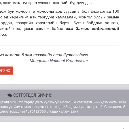
, зохиомол түгжрэл үүсэх нөхцөлийг бүрдүүлдэг.
ож буй жолооч та жолооны ард суусан л бол анхаарлаа 100
ас эд хөрөнгийг нэн тэргүүнд хамгаалан, Монгол Улсын замын
өрдөн, тээврийн хэрэгслийн бүрэн бүтэн байдлыг хангаж,
мжтой оролцохыг зөвлөж байна
гэж Замын хөдөлгөөний
лээ.
н камерт 8 зам тээврийн осол бүртгэгдлээ
.долларын төлбөр ногдуулах шүүхийн шийдвэр гарчээ
Mongolian National Broadcaster
ҮГЭЭХ
СЭТГЭГДЭЛ БИЧИХ:
элд MNB.mn хариуцлага хүлээхгүй болно. ТА сэтгэгдэл бичихдээ хууль зүйн
гэнэ үү. Хэм хэмжээг зөрчсөн сэтгэгдэлийг админ устгах эрхтэй. Сэтгэгдэлтэй
санал гомдолыг
70127055
утсаар хүлээн авна.