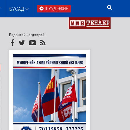
Т
БУСАД
ШУУД ЭФИР
Бидэнтэй нэгдээрэй: