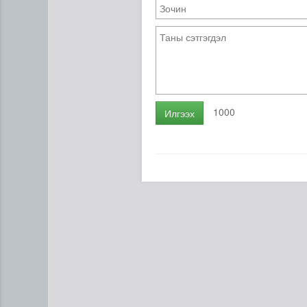
1000
Илгээх
Ирэх 10 хоногт цаг агаар я