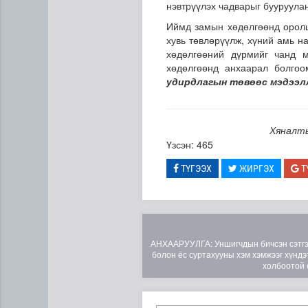
нэвтрүүлэх чадварыг бууруулан
Иймд замын хөдөлгөөнд оролц
хувь төвлөрүүлж, хүний амь н
хөдөлгөөний дүрмийг чанд м
хөдөлгөөнд анхаарал болгоо
удирдлагын төвөөс мэдээл
Хяналты
Мета компанид 567 сая ам
Үзсэн: 465
ТҮГЭЭХ
ЖИРГЭХ
Т
АНХААРУУЛГА: Уншигчдын бичсэн сэтгэгд
болон ёс суртахууны хэм хэмжээг хүндэт
холбоотой 