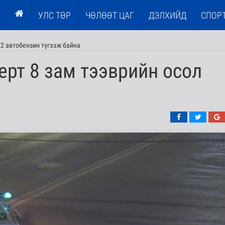
УЛС ТӨР
ЧӨЛӨӨТ ЦАГ
ДЭЛХИЙД
СПОР
2 автобензин түгээж байна
рт 8 зам тээврийн осол