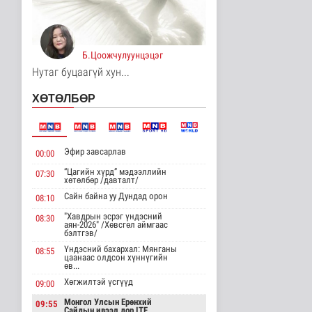
хөрөнгө оруулалтыг
2050 он х..
Дэлхийд
4 цаг 35 минутын өмнө
Б.Цоожчулуунцэцэг
Нутаг буцаагүй хун...
НТТТ: 11:00-16:00
цагийн хооронд
шаардлагагүй бо..
ХӨТӨЛБӨР
Эрүүл мэнд
4 цаг 53 минутын өмнө
Д.Нацагдоржийн
Эфир завсарлав
00:00
мэндэлсний 120
жилийн ойд зориулс..
“Цагийн хүрд” мэдээллийн
07:30
хөтөлбөр /давталт/
Танин мэдэхүй
4 цаг 59 минутын өмнө
Сайн байна уу Дундад орон
08:10
"Хавдрын эсрэг үндэсний
08:30
Хүннүгийн язгууртны
аян-2026" /Хөвсгөл аймгаас
оршуулгын дурсгалт
бэлтгэв/
газрууд Ю..
Үндэсний бахархал: Мянганы
08:55
Танин мэдэхүй
цаанаас олдсон хүннүгийн
өв...
4 цаг 2 минутын өмнө
Хөгжилтэй үсгүүд
09:00
Манай улс Польш
Монгол Улсын Ерөнхий
09:55
улстай хөдөө аж ахуйн
Сайдын ивээл дор ITF