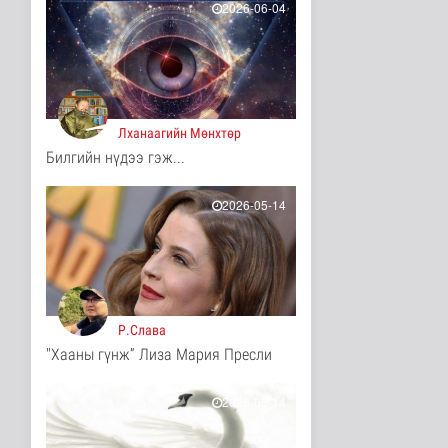
2026-06-04
Мал угаалгын ажил
үргэлжилж байна
Нийгэм
3 цаг 53 минутын өмнө
Хогноос эрчим хүч
Лханаагийн Мөнхтөр
үйлдвэрлэх үйлдвэр 34
Билгийн нүдээ гэж...
МВт-ын х..
Нийгэм
3 цаг 11 минутын өмнө
2026-05-14
Монелийн гудамжны
авто замыг өнөөдрөөс
хааж, зас..
Нийгэм
3 цаг 16 минутын өмнө
Р.Слава
Орон сууцны залиланд
"Хааны гүнж” Лиза Мария Пресли
3613 иргэн өртөж, 118
тэрбу..
Улс төр
2026-05-14
4 цаг 32 минутын өмнө
Цөмийн эрчим хүчний