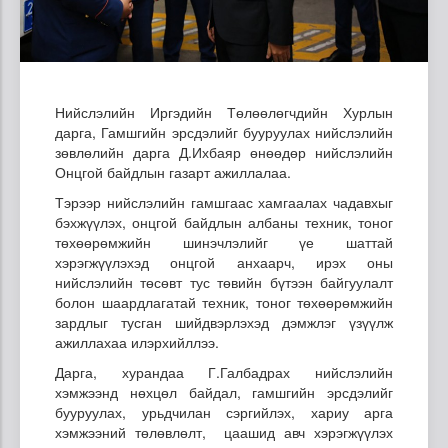
Нийслэлийн Иргэдийн Төлөөлөгчдийн Хурлын
дарга, Гамшгийн эрсдэлийг бууруулах нийслэлийн
зөвлөлийн дарга Д.Ихбаяр өнөөдөр нийслэлийн
Онцгой байдлын газарт ажиллалаа.
Тэрээр нийслэлийн гамшгаас хамгаалах чадавхыг
бэхжүүлэх, онцгой байдлын албаны техник, тоног
төхөөрөмжийн шинэчлэлийг үе шаттай
хэрэгжүүлэхэд онцгой анхаарч, ирэх оны
нийслэлийн төсөвт тус төвийн бүтээн байгуулалт
болон шаардлагатай техник, тоног төхөөрөмжийн
зардлыг тусган шийдвэрлэхэд дэмжлэг үзүүлж
ажиллахаа илэрхийллээ.
Дарга, хурандаа Г.Галбадрах нийслэлийн
хэмжээнд нөхцөл байдал, гамшгийн эрсдэлийг
бууруулах, урьдчилан сэргийлэх, хариу арга
хэмжээний төлөвлөлт, цаашид авч хэрэгжүүлэх