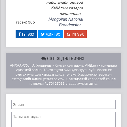
нийслэлийн онцгой
байдлын газарт
ажиллалаа
Mongolian National
Үзсэн: 385
Broadcaster
ТҮГЭЭХ
ЖИРГЭХ
ТҮГЭЭХ
СЭТГЭГДЭЛ БИЧИХ:
АНХААРУУЛГА: Уншигчдын бичсэн сэтгэгдэлд MNB.mn хариуцлага
хүлээхгүй болно. ТА сэтгэгдэл бичихдээ хууль зүйн болон ёс
суртахууны хэм хэмжээг хүндэтгэнэ үү. Хэм хэмжээг зөрчсөн
сэтгэгдэлийг админ устгах эрхтэй. Сэтгэгдэлтэй холбоотой санал
гомдолыг
70127055
утсаар хүлээн авна.