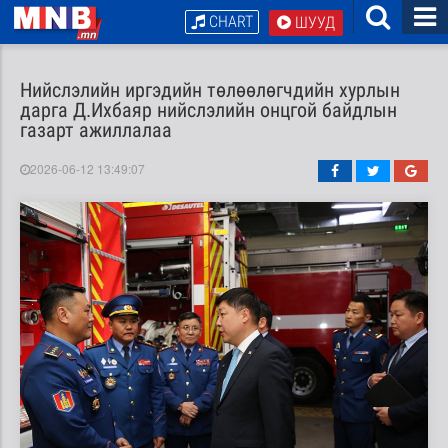
CHART
ШУУД
Нийслэлийн иргэдийн төлөөлөгчдийн хурлын
дарга Д.Ихбаяр нийслэлийн онцгой байдлын
газарт ажиллалаа
2026-06-12 13:49:07