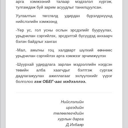
арга хэмжээний талаар мэдээлэл хүргэж,
тулгамдаж буй зарим асуудлыг танилцуулсан.
Уулзалтын төгсгөлд удирдах бүрэлдэхүүнд
нийслэлийн хэмжээнд
-Үер ус, гол усны ослын эрсдэлийг бууруулах,
урьдчилан сэргийлэх, эрсдэлтэй бүсүүдэд анхаарч
бэлэн байдлыг хангах
-Мал, амьтны гоц халдварт шүлхий өвчнөөс
урьдчилан сэргийлэх арга хэмжээг эрчимжүүлэх
-Шуурхай удирдлага зарлан мэдээллийн нэгдсэн
төвийн алба хаагчдыг бэлтгэж сургаж
дадлагажуулах ажиллагааг эхлүүлэхийг үүрэг
болголоо
гэж ОБЕГ-аас мэдээллээ.
Нийслэлийн
иргэдийн
төлөөлөгчдийн
хурлын дарга
Д.Ихбаяр