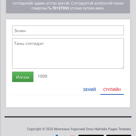
сэтгэгдэлийг админ устгах эрхтэй. Сэтгэгдэлтэй холбоотой санал
гомдолыг
70127055
утсаар хүлээн авна.
1000
Илгээх
ЭХНИЙ
СҮҮЛИЙН
Copyright © 2026 Монголын Үндэсний Олон Нийтийн Радио Телевиз.