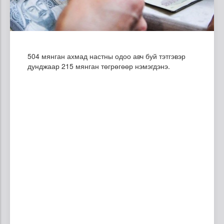
504 мянган ахмад настны одоо авч буй тэтгэвэр
дунджаар 215 мянган төгрөгөөр нэмэгдэнэ.