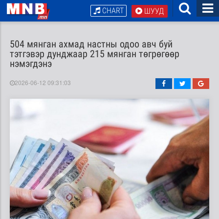
CHART
ШУУД
504 мянган ахмад настны одоо авч буй
тэтгэвэр дунджаар 215 мянган төгрөгөөр
нэмэгдэнэ
2026-06-12 09:31:03