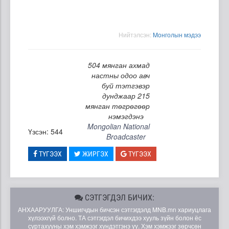
Нийтэлсэн:
Moнголын мэдээ
504 мянган ахмад
настны одоо авч
буй тэтгэвэр
дунджаар 215
мянган төгрөгөөр
нэмэгдэнэ
Mongolian National
Үзсэн: 544
Broadcaster
ТҮГЭЭХ
ЖИРГЭХ
ТҮГЭЭХ
СЭТГЭГДЭЛ БИЧИХ:
АНХААРУУЛГА: Уншигчдын бичсэн сэтгэгдэлд MNB.mn хариуцлага
хүлээхгүй болно. ТА сэтгэгдэл бичихдээ хууль зүйн болон ёс
суртахууны хэм хэмжээг хүндэтгэнэ үү. Хэм хэмжээг зөрчсөн