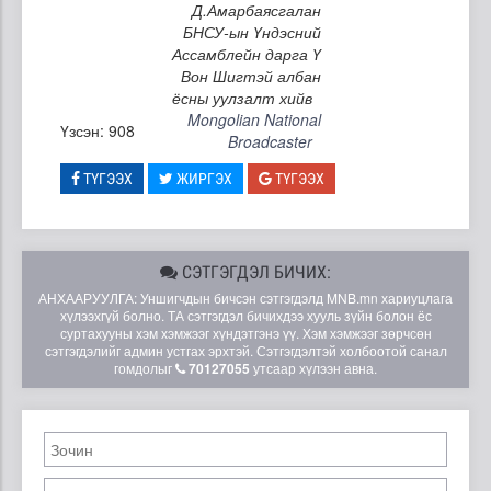
Д.Амарбаясгалан
БНСУ-ын Үндэсний
Ассамблейн дарга Ү
Вон Шигтэй албан
ёсны уулзалт хийв
Mongolian National
Үзсэн: 908
Broadcaster
ТҮГЭЭХ
ЖИРГЭХ
ТҮГЭЭХ
СЭТГЭГДЭЛ БИЧИХ:
АНХААРУУЛГА: Уншигчдын бичсэн сэтгэгдэлд MNB.mn хариуцлага
хүлээхгүй болно. ТА сэтгэгдэл бичихдээ хууль зүйн болон ёс
суртахууны хэм хэмжээг хүндэтгэнэ үү. Хэм хэмжээг зөрчсөн
сэтгэгдэлийг админ устгах эрхтэй. Сэтгэгдэлтэй холбоотой санал
гомдолыг
70127055
утсаар хүлээн авна.