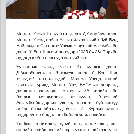
Монгол Улсын Их Хурлын дарга Д.Амарбаясгалан
Монгол Улсад албан ёсны айлчлал хийж буй Бүгд
Найрамдах Солонгос Улсын Үндэсний Ассамблейн
дарга Ү Вон Шигтэй өнөөдөр /2025.04.28/ Төрийн
ордонд албан ёсны уулзалт хийлээ.
Уулзалтын эхэнд Улсын Их Хурлын дарга
Д.Амарбаясгалан Эрхэмсэг ноён Ү Вон Шиг
тэргүүтэй төлөөлөгчдийг Монгол Улсад тавтай
зочлохыг уриад Монгол Улс, БНСУ-ын хооронд
дипломат харилцаа тогтоосны 35 жилийн ойн
баярын мэндчилгээг дэвшүүлж, Үндэсний
Ассамблейн даргын түвшинд хэрэгжиж буй энэхүү
албан ёсны айлчлалд Улсын Их Хурлын зүгээс
өндөр ач холбогдол өгч байгаагаа илэрхийлэв.
Тэрбээр ардчилал, хүний эрх, эрх чөлөө, зах
зээлийн эдийн засгийг эрхэмлэсэн нийтлэг үнэт