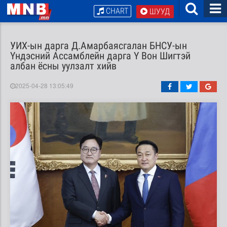
CHART
ШУУД
УИХ-ын дарга Д.Амарбаясгалан БНСУ-ын
Үндэсний Ассамблейн дарга Ү Вон Шигтэй
албан ёсны уулзалт хийв
2025-04-28 13:05:49