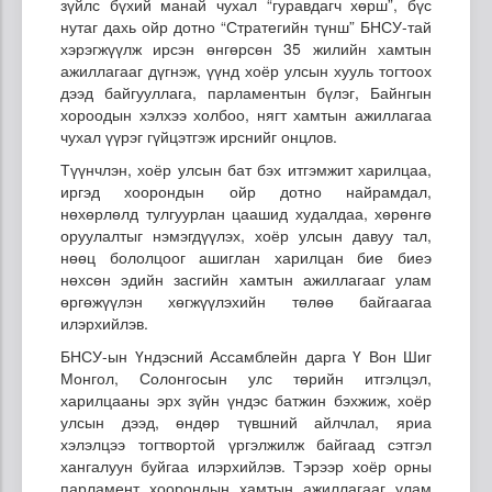
зүйлс бүхий манай чухал “гуравдагч хөрш”, бүс
нутаг дахь ойр дотно “Стратегийн түнш” БНСУ-тай
хэрэгжүүлж ирсэн өнгөрсөн 35 жилийн хамтын
ажиллагааг дүгнэж, үүнд хоёр улсын хууль тогтоох
дээд байгууллага, парламентын бүлэг, Байнгын
хороодын хэлхээ холбоо, нягт хамтын ажиллагаа
чухал үүрэг гүйцэтгэж ирснийг онцлов.
Түүнчлэн, хоёр улсын бат бэх итгэмжит харилцаа,
иргэд хоорондын ойр дотно найрамдал,
нөхөрлөлд тулгуурлан цаашид худалдаа, хөрөнгө
оруулалтыг нэмэгдүүлэх, хоёр улсын давуу тал,
нөөц бололцоог ашиглан харилцан бие биеэ
нөхсөн эдийн засгийн хамтын ажиллагааг улам
өргөжүүлэн хөгжүүлэхийн төлөө байгаагаа
илэрхийлэв.
БНСУ-ын Үндэсний Ассамблейн дарга Ү Вон Шиг
Монгол, Солонгосын улс төрийн итгэлцэл,
харилцааны эрх зүйн үндэс батжин бэхжиж, хоёр
улсын дээд, өндөр түвшний айлчлал, яриа
хэлэлцээ тогтвортой үргэлжилж байгаад сэтгэл
хангалуун буйгаа илэрхийлэв. Тэрээр хоёр орны
парламент хоорондын хамтын ажиллагааг улам