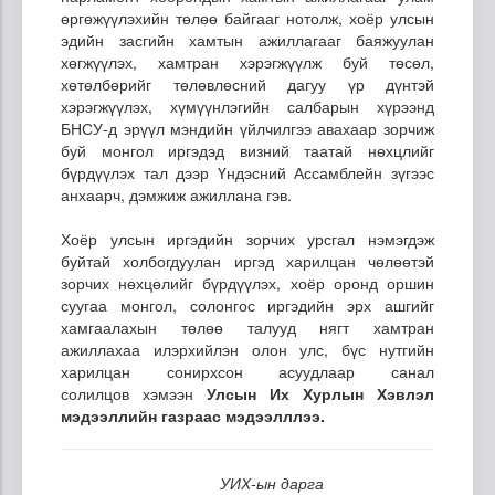
өргөжүүлэхийн төлөө байгааг нотолж, хоёр улсын
эдийн засгийн хамтын ажиллагааг баяжуулан
хөгжүүлэх, хамтран хэрэгжүүлж буй төсөл,
хөтөлбөрийг төлөвлөсний дагуу үр дүнтэй
хэрэгжүүлэх, хүмүүнлэгийн салбарын хүрээнд
БНСУ-д эрүүл мэндийн үйлчилгээ авахаар зорчиж
буй монгол иргэдэд визний таатай нөхцлийг
бүрдүүлэх тал дээр Үндэсний Ассамблейн зүгээс
анхаарч, дэмжиж ажиллана гэв.
Хоёр улсын иргэдийн зорчих урсгал нэмэгдэж
буйтай холбогдуулан иргэд харилцан чөлөөтэй
зорчих нөхцөлийг бүрдүүлэх, хоёр оронд оршин
суугаа монгол, солонгос иргэдийн эрх ашгийг
хамгаалахын төлөө талууд нягт хамтран
ажиллахаа илэрхийлэн олон улс, бүс нутгийн
харилцан сонирхсон асуудлаар санал
солилцов хэмээн
Улсын Их Хурлын Хэвлэл
мэдээллийн газраас мэдээлллээ.
УИХ-ын дарга