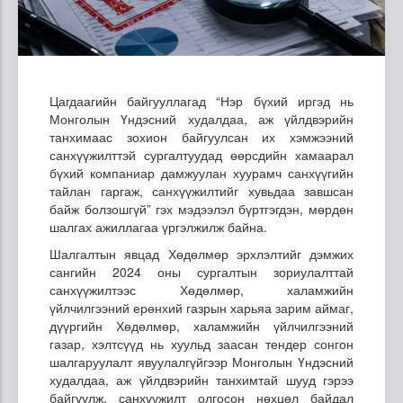
Цагдаагийн байгууллагад “Нэр бүхий иргэд нь
Монголын Үндэсний худалдаа, аж үйлдвэрийн
танхимаас зохион байгуулсан их хэмжээний
санхүүжилттэй сургалтуудад өөрсдийн хамаарал
бүхий компаниар дамжуулан хуурамч санхүүгийн
тайлан гаргаж, санхүүжилтийг хувьдаа завшсан
байж болзошгүй” гэх мэдээлэл бүртгэгдэн, мөрдөн
шалгах ажиллагаа үргэлжилж байна.
Шалгалтын явцад Хөдөлмөр эрхлэлтийг дэмжих
сангийн 2024 оны сургалтын зориулалттай
санхүүжилтээс Хөдөлмөр, халамжийн
үйлчилгээний ерөнхий газрын харьяа зарим аймаг,
дүүргийн Хөдөлмөр, халамжийн үйлчилгээний
газар, хэлтсүүд нь хуульд заасан тендер сонгон
шалгаруулалт явуулалгүйгээр Монголын Үндэсний
худалдаа, аж үйлдвэрийн танхимтай шууд гэрээ
байгуулж, санхүүжилт олгосон нөхцөл байдал