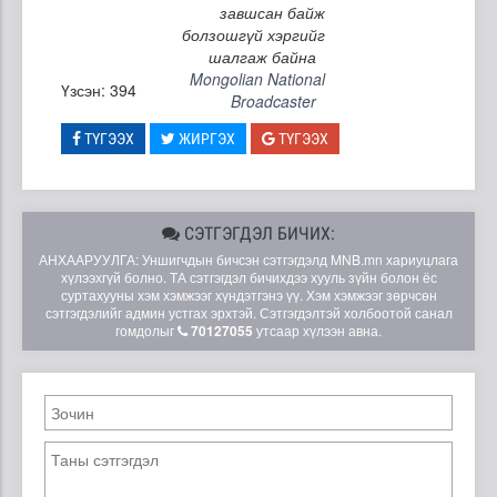
завшсан байж
болзошгүй хэргийг
шалгаж байна
Mongolian National
Үзсэн: 394
Broadcaster
ТҮГЭЭХ
ЖИРГЭХ
ТҮГЭЭХ
СЭТГЭГДЭЛ БИЧИХ:
АНХААРУУЛГА: Уншигчдын бичсэн сэтгэгдэлд MNB.mn хариуцлага
хүлээхгүй болно. ТА сэтгэгдэл бичихдээ хууль зүйн болон ёс
суртахууны хэм хэмжээг хүндэтгэнэ үү. Хэм хэмжээг зөрчсөн
сэтгэгдэлийг админ устгах эрхтэй. Сэтгэгдэлтэй холбоотой санал
гомдолыг
70127055
утсаар хүлээн авна.