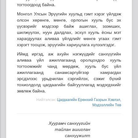
тогтоогдоод байна.
Монгол Улсын Эрүүгийн хуульд гэмт хэрэг үйлдэж
олсон хөрөнгө, мөнгө, орлогын хууль бус эх
үүсвэрийг мэдсээр байж ашиглах, эзэмших,
шилжүүлэх, нуун далдлах, эсхүл хууль ёсны мэт
харагдуулах аливаа үйлдлийг мөнгө угаах гэмт
хэрэгт тооцож, эрүүгийн хариуцлага хүлээлгэдэг.
Иймд иргэд, аж ахуйн нэгжүүдийг санхүүгийн
аливаа үйл ажиллагаанд оролцохдоо хууль
тогтоомжийг чанд мөрдөж, хууль бус үйл
ажиллагаанд санамсаргүйгээр хамрагдах
эрсдэлээс урьдчилан сэргийлэх, сэжиг бүхий
тохиолдолд цагдаагийн байгууллагад мэдэгдэхийг
зөвлөж байна.
Нийтэлсэн:
Цагдаагийн Ерөнхий Газрын Хэвлэл,
Мэдээллийн Төв
Хуурамч санхүүгийн
тайлан ашиглан
санхүүжилт