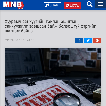
CHART
ШУУД
Хуурамч санхүүгийн тайлан ашиглан
санхүүжилт завшсан байж болзошгүй хэргийг
шалгаж байна
2026-06-18 16:41:08