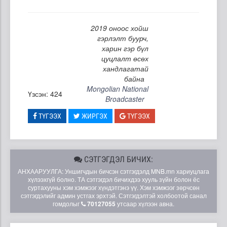
2019 оноос хойш
гэрлэлт буурч,
харин гэр бүл
цуцлалт өсөх
хандлагатай
байна
Mongolian National
Үзсэн: 424
Broadcaster
ТҮГЭЭХ
ЖИРГЭХ
ТҮГЭЭХ
СЭТГЭГДЭЛ БИЧИХ:
АНХААРУУЛГА: Уншигчдын бичсэн сэтгэгдэлд MNB.mn хариуцлага
хүлээхгүй болно. ТА сэтгэгдэл бичихдээ хууль зүйн болон ёс
суртахууны хэм хэмжээг хүндэтгэнэ үү. Хэм хэмжээг зөрчсөн
сэтгэгдэлийг админ устгах эрхтэй. Сэтгэгдэлтэй холбоотой санал
гомдолыг
70127055
утсаар хүлээн авна.