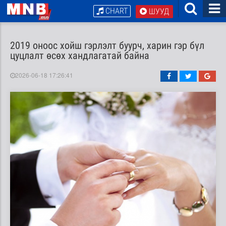
CHART
ШУУД
2019 оноос хойш гэрлэлт буурч, харин гэр бүл
цуцлалт өсөх хандлагатай байна
2026-06-18 17:26:41