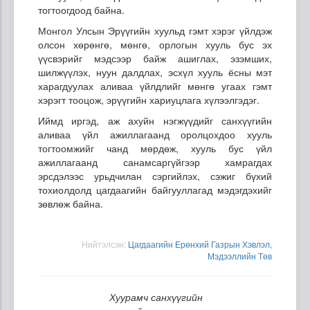
тогтоогдоод байна.
Монгол Улсын Эрүүгийн хуульд гэмт хэрэг үйлдэж
олсон хөрөнгө, мөнгө, орлогын хууль бус эх
үүсвэрийг мэдсээр байж ашиглах, эзэмших,
шилжүүлэх, нуун далдлах, эсхүл хууль ёсны мэт
харагдуулах аливаа үйлдлийг мөнгө угаах гэмт
хэрэгт тооцож, эрүүгийн хариуцлага хүлээлгэдэг.
Иймд иргэд, аж ахуйн нэгжүүдийг санхүүгийн
аливаа үйл ажиллагаанд оролцохдоо хууль
тогтоомжийг чанд мөрдөж, хууль бус үйл
ажиллагаанд санамсаргүйгээр хамрагдах
эрсдэлээс урьдчилан сэргийлэх, сэжиг бүхий
тохиолдолд цагдаагийн байгууллагад мэдэгдэхийг
зөвлөж байна.
Нийтэлсэн:
Цагдаагийн Ерөнхий Газрын Хэвлэл,
Мэдээллийн Төв
Хуурамч санхүүгийн