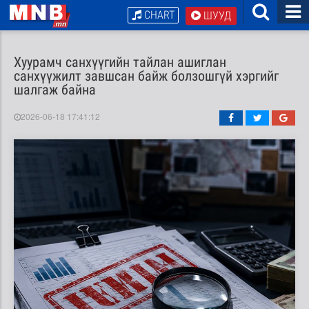
CHART
ШУУД
Хуурамч санхүүгийн тайлан ашиглан
санхүүжилт завшсан байж болзошгүй хэргийг
шалгаж байна
2026-06-18 17:41:12