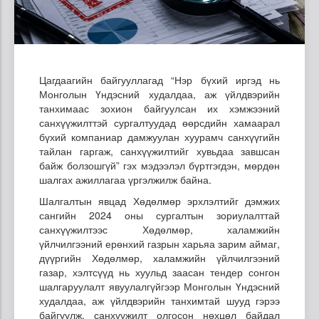
Цагдаагийн байгууллагад “Нэр бүхий иргэд нь
Монголын Үндэсний худалдаа, аж үйлдвэрийн
танхимаас зохион байгуулсан их хэмжээний
санхүүжилттэй сургалтуудад өөрсдийн хамаарал
бүхий компаниар дамжуулан хуурамч санхүүгийн
тайлан гаргаж, санхүүжилтийг хувьдаа завшсан
байж болзошгүй” гэх мэдээлэл бүртгэгдэн, мөрдөн
шалгах ажиллагаа үргэлжилж байна.
Шалгалтын явцад Хөдөлмөр эрхлэлтийг дэмжих
сангийн 2024 оны сургалтын зориулалттай
санхүүжилтээс Хөдөлмөр, халамжийн
үйлчилгээний ерөнхий газрын харьяа зарим аймаг,
дүүргийн Хөдөлмөр, халамжийн үйлчилгээний
газар, хэлтсүүд нь хуульд заасан тендер сонгон
шалгаруулалт явуулалгүйгээр Монголын Үндэсний
худалдаа, аж үйлдвэрийн танхимтай шууд гэрээ
байгуулж, санхүүжилт олгосон нөхцөл байдал