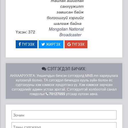
тайлан ашиглан
санхүүжилт
завшсан байж
болзошгүй хэргийг
шалгаж байна
Mongolian National
Үзсэн: 372
Broadcaster
ТҮГЭЭХ
ЖИРГЭХ
ТҮГЭЭХ
СЭТГЭГДЭЛ БИЧИХ:
АНХААРУУЛГА: Уншигчдын бичсэн сэтгэгдэлд MNB.mn хариуцлага
хүлээхгүй болно. ТА сэтгэгдэл бичихдээ хууль зүйн болон ёс
суртахууны хэм хэмжээг хүндэтгэнэ үү. Хэм хэмжээг зөрчсөн
сэтгэгдэлийг админ устгах эрхтэй. Сэтгэгдэлтэй холбоотой санал
гомдолыг
70127055
утсаар хүлээн авна.