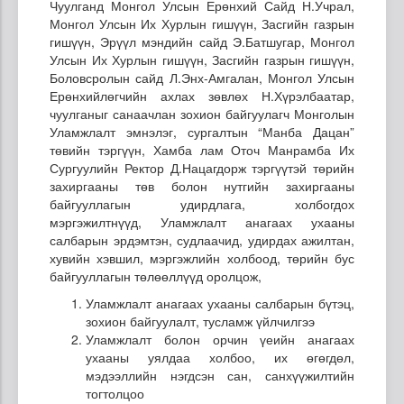
Чуулганд Монгол Улсын Ерөнхий Сайд Н.Учрал,
Монгол Улсын Их Хурлын гишүүн, Засгийн газрын
гишүүн, Эрүүл мэндийн сайд Э.Батшугар, Монгол
Улсын Их Хурлын гишүүн, Засгийн газрын гишүүн,
Боловсролын сайд Л.Энх-Амгалан, Монгол Улсын
Ерөнхийлөгчийн ахлах зөвлөх Н.Хүрэлбаатар,
чуулганыг санаачлан зохион байгуулагч Монголын
Уламжлалт эмнэлэг, сургалтын “Манба Дацан”
төвийн тэргүүн, Хамба лам Оточ Манрамба Их
Сургуулийн Ректор Д.Нацагдорж тэргүүтэй төрийн
захиргааны төв болон нутгийн захиргааны
байгууллагын удирдлага, холбогдох
мэргэжилтнүүд, Уламжлалт анагаах ухааны
салбарын эрдэмтэн, судлаачид, удирдах ажилтан,
хувийн хэвшил, мэргэжлийн холбоод, төрийн бус
байгууллагын төлөөллүүд оролцож,
Уламжлалт анагаах ухааны салбарын бүтэц,
зохион байгуулалт, тусламж үйлчилгээ
Уламжлалт болон орчин үеийн анагаах
ухааны уялдаа холбоо, их өгөгдөл,
мэдээллийн нэгдсэн сан, санхүүжилтийн
тогтолцоо