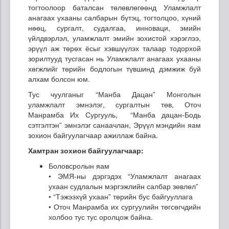
тогтоолоор баталсан төлөвлөгөөнд Уламжлалт
анагаах ухааны салбарын бүтэц, тогтолцоо, хүний
нөөц, сургалт, судалгаа, инноваци, эмийн
үйлдвэрлэл, уламжлалт эмийн зохистой хэрэглээ,
эрүүл аж төрөх ёсыг хэвшүүлэх талаар тодорхой
зорилтууд тусгасан нь Уламжлалт анагаах ухааны
хөгжлийг төрийн бодлогын түвшинд дэмжиж буй
алхам болсон юм.
Тус чуулганыг “Манба Дацан” Монголын
уламжлалт эмнэлэг, сургалтын төв, Оточ
Манрамба Их Сургууль, “Манба дацан-Бодь
сэтгэлтэн” эмнэлэг санаачлан, Эрүүл мэндийн яам
зохион байгуулагчаар ажиллаж байна.
Хамтран зохион байгуулагчаар:
Боловсролын яам
• ЭМЯ-ны дэргэдэх “Уламжлалт анагаах
ухаан судлалын мэргэжлийн салбар зөвлөл”
• “Тэжээхүй ухаан” төрийн бус байгууллага
• Оточ Манрамба их сургуулийн төгсөгчдийн
холбоо тус тус оролцож байна.