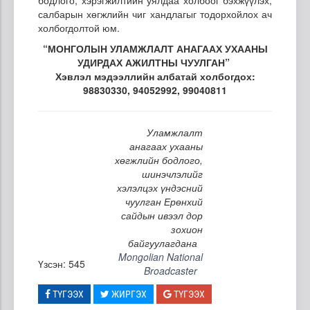
салбарын хөгжлийн чиг хандлагыг тодорхойлох ач
холбогдолтой юм.
“МОНГОЛЫН УЛАМЖЛАЛТ АНАГААХ УХААНЫ
УДИРДАХ АЖИЛТНЫ ЧУУЛГАН”
Хэвлэл мэдээллийн албатай холбогдох:
98830330, 94052992, 99040811
Уламжлалт
анагаах ухааны
хөгжлийн бодлого,
шинэчлэлийг
хэлэлцэх үндэсний
чуулган Ерөнхий
сайдын ивээл дор
зохион
байгуулагдана
Mongolian National
Үзсэн: 545
Broadcaster
ТҮГЭЭХ
ЖИРГЭХ
ТҮГЭЭХ