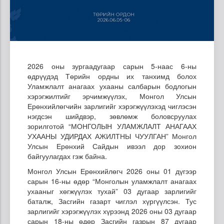
2026 оны зургаадугаар сарын 5-наас 6-ны
өдрүүдэд Төрийн ордны их танхимд болох
Уламжлалт анагаах ухааны салбарын бодлогын
хэрэгжилтийг эрчимжүүлэх, Монгол Улсын
Ерөнхийлөгчийн зарлигийг хэрэгжүүлэхэд чиглэсэн
нэгдсэн шийдвэр, зөвлөмж боловсруулах
зорилготой “МОНГОЛЫН УЛАМЖЛАЛТ АНАГААХ
УХААНЫ УДИРДАХ АЖИЛТНЫ ЧУУЛГАН” Монгол
Улсын Ерөнхий Сайдын ивээл дор зохион
байгуулагдах гэж байна.
Монгол Улсын Ерөнхийлөгч 2026 оны 01 дүгээр
сарын 16-ны өдөр “Монголын уламжлалт анагаах
ухааныг хөгжүүлэх тухай” 03 дугаар зарлигийг
баталж, Засгийн газарт чиглэл хүргүүлсэн. Тус
зарлигийг хэрэгжүүлэх хүрээнд 2026 оны 03 дугаар
сарын 18-ны өдөр Засгийн газрын 87 дугаар