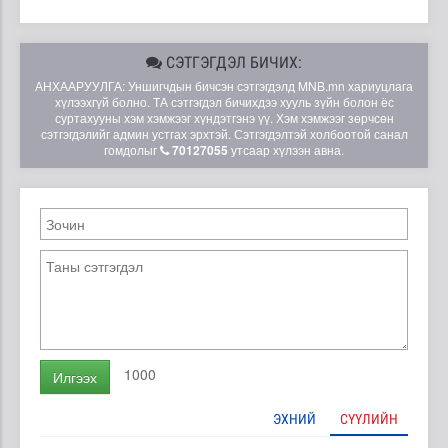
СЭТГЭГДЭЛ БИЧИХ:
АНХААРУУЛГА: Уншигчдын бичсэн сэтгэгдэлд MNB.mn хариуцлага
хүлээхгүй болно. ТА сэтгэгдэл бичихдээ хууль зүйн болон ёс
суртахууны хэм хэмжээг хүндэтгэнэ үү. Хэм хэмжээг зөрчсөн
сэтгэгдэлийг админ устгах эрхтэй. Сэтгэгдэлтэй холбоотой санал
гомдолыг
70127055
утсаар хүлээн авна.
1000
Илгээх
ЭХНИЙ
СҮҮЛИЙН