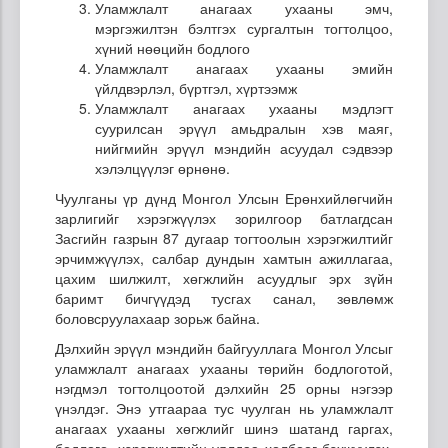
Уламжлалт анагаах ухааны эмч,
мэргэжилтэн бэлтгэх сургалтын тогтолцоо,
хүний нөөцийн бодлого
Уламжлалт анагаах ухааны эмийн
үйлдвэрлэл, бүртгэл, хүртээмж
Уламжлалт анагаах ухааны мэдлэгт
суурилсан эрүүл амьдралын хэв маяг,
нийгмийн эрүүл мэндийн асуудал сэдвээр
хэлэлцүүлэг өрнөнө.
Чуулганы үр дүнд Монгол Улсын Ерөнхийлөгчийн
зарлигийг хэрэгжүүлэх зорилгоор батлагдсан
Засгийн газрын 87 дугаар тогтоолын хэрэгжилтийг
эрчимжүүлэх, салбар дундын хамтын ажиллагаа,
цахим шилжилт, хөгжлийн асуудлыг эрх зүйн
баримт бичгүүдэд тусгах санал, зөвлөмж
боловсруулахаар зорьж байна.
Дэлхийн эрүүл мэндийн байгууллага Монгол Улсыг
уламжлалт анагаах ухааны төрийн бодлоготой,
нэгдмэл тогтолцоотой дэлхийн 25 орны нэгээр
үнэлдэг. Энэ утгаараа тус чуулган нь уламжлалт
анагаах ухааны хөгжлийг шинэ шатанд гаргах,
бодлого, хэрэгжилтийн уялдаа холбоог бэхжүүлэх,