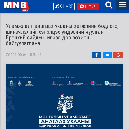
CHART
ШУУД
Уламжлалт анагаах ухааны хөгжлийн бодлого,
шинэчлэлийг хэлэлцэх үндэсний чуулган
Ерөнхий сайдын ивээл дор зохион
байгуулагдана
2026-06-04 15:54:46