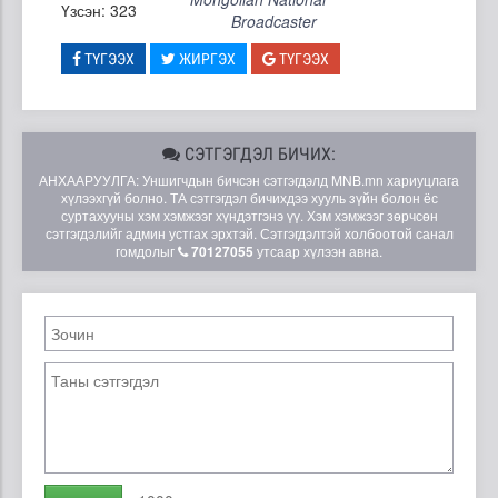
Үзсэн: 323
Broadcaster
ТҮГЭЭХ
ЖИРГЭХ
ТҮГЭЭХ
СЭТГЭГДЭЛ БИЧИХ:
АНХААРУУЛГА: Уншигчдын бичсэн сэтгэгдэлд MNB.mn хариуцлага
хүлээхгүй болно. ТА сэтгэгдэл бичихдээ хууль зүйн болон ёс
суртахууны хэм хэмжээг хүндэтгэнэ үү. Хэм хэмжээг зөрчсөн
сэтгэгдэлийг админ устгах эрхтэй. Сэтгэгдэлтэй холбоотой санал
гомдолыг
70127055
утсаар хүлээн авна.