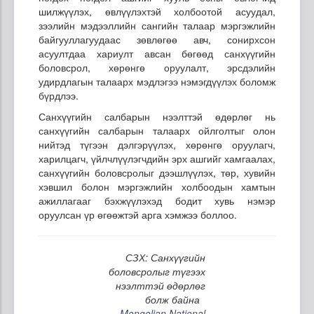
шилжүүлэх, өвлүүлэхтэй холбоотой асуудал,
зээлийн мэдээллийн сангийн талаар мэргэжлийн
байгууллагуудаас зөвлөгөө авч, сонирхсон
асуултдаа хариулт авсан бөгөөд санхүүгийн
боловсрол, хөрөнгө оруулалт, эрсдэлийн
удирдлагын талаарх мэдлэгээ нэмэгдүүлэх боломж
бүрдлээ.
Санхүүгийн салбарын нээлттэй өдөрлөг нь
санхүүгийн салбарын талаарх ойлголтыг олон
нийтэд түгээн дэлгэрүүлэх, хөрөнгө оруулагч,
харилцагч, үйлчлүүлэгчдийн эрх ашгийг хамгаалах,
санхүүгийн боловсролыг дээшлүүлэх, төр, хувийн
хэвшил болон мэргэжлийн холбоодын хамтын
ажиллагааг бэхжүүлэхэд бодит хувь нэмэр
оруулсан үр өгөөжтэй арга хэмжээ боллоо.
СЗХ: Санхүүгийн
боловсролыг түгээх
нээлттэй өдөрлөг
болж байна
Mongolian National