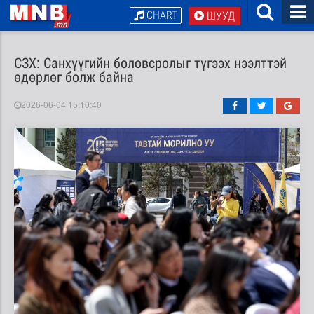
CHART
ШУУД
СЗХ: Санхүүгийн боловсролыг түгээх нээлттэй
өдөрлөг болж байна
2026-06-04 15:10:40