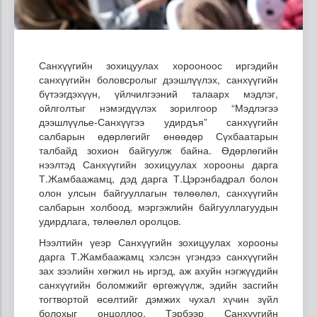
Санхүүгийн зохицуулах хорооноос иргэдийн
санхүүгийн боловсролыг дээшлүүлэх, санхүүгийн
бүтээгдэхүүн, үйлчилгээний талаарх мэдлэг,
ойлголтыг нэмэгдүүлэх зорилгоор “Мэдлэгээ
дээшлүүлье-Санхүүгээ удирдъя” санхүүгийн
салбарын өдөрлөгийг өнөөдөр Сүхбаатарын
талбайд зохион байгуулж байна.
Өдөрлөгийн
нээлтэд Санхүүгийн зохицуулах хорооны дарга
Т.Жамбаажамц, дэд дарга Т.Цэрэнбадрал болон
олон улсын байгууллагын төлөөлөл, санхүүгийн
салбарын холбоод, мэргэжлийн байгууллагуудын
удирдлага, төлөөлөл оролцов.
Нээлтийн үеэр Санхүүгийн зохицуулах хорооны
дарга Т.Жамбаажамц хэлсэн үгэндээ санхүүгийн
зах зээлийн хөгжил нь иргэд, аж ахуйн нэгжүүдийн
санхүүгийн боломжийг өргөжүүлж, эдийн засгийн
тогтвортой өсөлтийг дэмжих чухал хүчин зүйл
болохыг онцоллоо. Тэрбээр Санхүүгийн