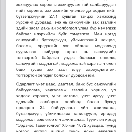
зохицуулах хорооны зохицуулалттай салбаруудын
нийт хөрөнгө, зах зээлийн үнэлгээ дотоодын нийт
бүтээгдэхүүний 27.1 хувьтай тэнцэх хэмжээнд
хүрснийг дурдаад, энэ нь санхүүгийн зах зээлийн
эдийн засаг дахь ач холбогдол улам бүр нэмэгдэж
байгааг илэрхийлж буйг тэмдэглэв. Мөн иргэд
санхүүгийн бүтээгдэхүүн, үйлчилгээний нөхцөл,
боломж, эрсдэлийг зөв ойлгож, мэдээлэлд
суурилсан шийдвэр гаргах нь санхүүгийн
тогтвортой байдлын үндэс болохыг онцолж,
санхүүгийн мэдлэгтэй, мэдээлэлтэй хэрэглэгч олон
байх тусам зах зээл илүү хариуцлагатай,
тогтвортой хөгждөг болохыг дурдсан юм.
Өдөрлөгт үнэт цаас, даатгал, банк бус санхүүгийн
байгууллага, хадгаламж, зээлийн хоршоо, үл
хөдлөх хөрөнгө, үнэт металл, үнэт чулуу, үнэт
эдлэлийн салбарын холбоод болон бусад
оролцогч 34 байгууллага үйл ажиллагаа,
бүтээгдэхүүн, үйлчилгээгээ танилцуулж, иргэдэд
мэдээлэл, зөвлөгөө өгч ажиллалаа. Түүнчлэн иргэд
“Эрдэнэс Тавантолгой” ХК-ийн 1072 хувьцаа, түүнд
ногдох ногдол ашгийг хууль ёсны өвлөгчид