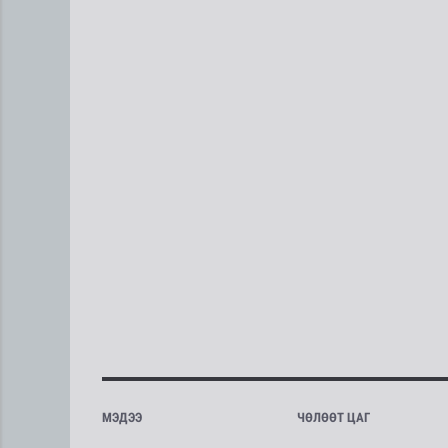
МЭДЭЭ
ЧӨЛӨӨТ ЦАГ