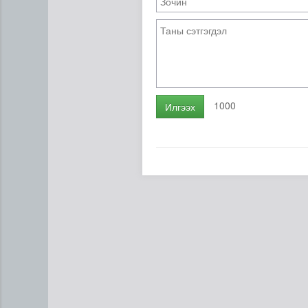
1000
Илгээх
Кибер халдлага, зөрчлийг 