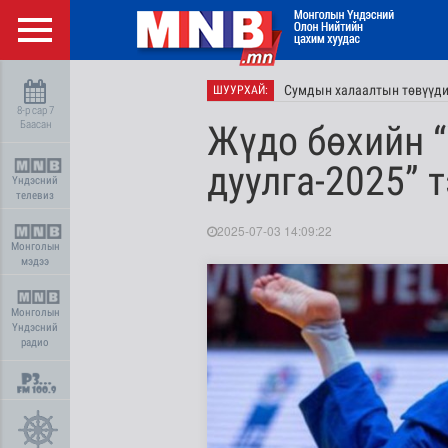
Сумдын халаалтын төвүүдий
ШУУРХАЙ:
8-р сар 7
Баасан
Жүдо бөхийн “
дуулга-2025” 
Үндэсний
телевиз
2025-07-03 14:09:22
Монголын
мэдээ
Монголын
Үндэсний
радио