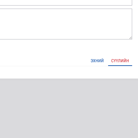
ЭХНИЙ
СҮҮЛИЙН
E-Mongolia системээр дамжуулан мэдээлэх боломжтой бол..