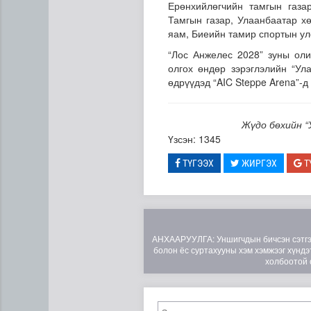
Ерөнхийлөгчийн тамгын газа
Тамгын газар, Улаанбаатар х
яам, Биеийн тамир спортын ул
“Лос Анжелес 2028” зуны ол
олгох өндөр зэрэглэлийн “Ул
өдрүүдэд “AIC Steppe Arena”-д
Жүдо бөхийн “
ЦАГ АГААР: Улаанбаатарт ш
Үзсэн: 1345
ТҮГЭЭХ
ЖИРГЭХ
Т
АНХААРУУЛГА: Уншигчдын бичсэн сэтгэгд
болон ёс суртахууны хэм хэмжээг хүндэт
холбоотой 