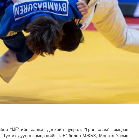
лд Канадын иргэд мод бэлтгэгчдийн замыг хааж байна
оо “IJF”-ийн ээлжит дэлхийн цуврал, “Гран слам” тэмцээн
. Тус их дуулга тэмцээнийг “IJF” болон МЖБХ, Монгол Улсын