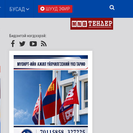
Т
БУСАД
ШУУД ЭФИР
Бидэнтэй нэгдээрэй: