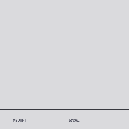
МҮОНРТ
БУСАД