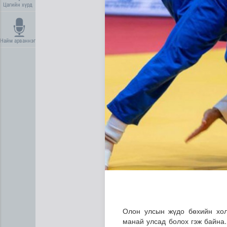
Цагийн хүрд
Найм арваннэг
Эртний ойг хамгаалахын ту
Олон улсын жүдо бөхийн холб
манай улсад болох гэж байна