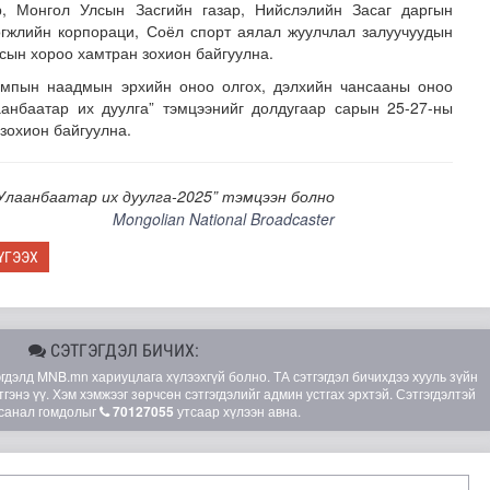
р, Монгол Улсын Засгийн газар, Нийслэлийн Засаг даргын
өгжлийн корпораци, Соёл спорт аялал жуулчлал залуучуудын
сын хороо хамтран зохион байгуулна.
импын наадмын эрхийн оноо олгох, дэлхийн чансааны оноо
аанбаатар их дуулга” тэмцээнийг долдугаар сарын 25-27-ны
 зохион байгуулна.
Улаанбаатар их дуулга-2025” тэмцээн болно
өнөдөө 18 хэм дулаан
Mongolian National Broadcaster
ҮГЭЭХ
СЭТГЭГДЭЛ БИЧИХ:
элд MNB.mn хариуцлага хүлээхгүй болно. ТА сэтгэгдэл бичихдээ хууль зүйн
гэнэ үү. Хэм хэмжээг зөрчсөн сэтгэгдэлийг админ устгах эрхтэй. Сэтгэгдэлтэй
санал гомдолыг
70127055
утсаар хүлээн авна.