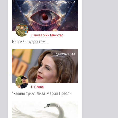
Нийгэм
2026-06-04
2 цаг 48 минутын өмнө
АНУ гадаад дахь
дипломат
төлөөлөгчийн таван
газр..
Дэлхийд
Лханаагийн Мөнхтөр
2 цаг 54 минутын өмнө
Билгийн нүдээ гэж...
Монгол анагаах ухааны
судалгааны баг
2026-05-14
Архангай ай..
Эрүүл мэнд
2 цаг 54 минутын өмнө
Хирошимад иргэд
Японы зэвсгийн
экспортын бодлогы..
Р.Слава
Дэлхийд
"Хааны гүнж” Лиза Мария Пресли
2 цаг 6 минутын өмнө
Трамп Ирантай
2026-05-14
тохиролцоонд хүрэх
шинэ гарц эрэлх..
Дэлхийд