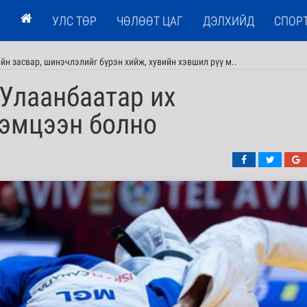
УЛС ТӨР
ЧӨЛӨӨТ ЦАГ
ДЭЛХИЙД
СПОР
н засвар, шинэчлэлийг бүрэн хийж, хувийн хэвшил рүү м..
Улаанбаатар их
тэмцээн болно