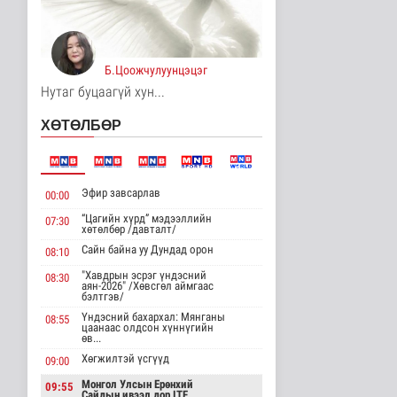
2 цаг 14 минутын өмнө
Европ даяар хэт халалт
эрчимжиж байна
Б.Цоожчулуунцэцэг
Дэлхийд
Нутаг буцаагүй хун...
2 цаг 23 минутын өмнө
ХӨТӨЛБӨР
Голууд үертэй байна
Байгаль орчин
3 цаг 40 минутын өмнө
Эфир завсарлав
00:00
“Цагийн хүрд” мэдээллийн
07:30
Нийслэлд 107 ШТС-аар
хөтөлбөр /давталт/
АИ 92 автобензин
түгээж байна
Сайн байна уу Дундад орон
08:10
Улс төр
"Хавдрын эсрэг үндэсний
08:30
3 цаг 47 минутын өмнө
аян-2026" /Хөвсгөл аймгаас
бэлтгэв/
Олон улсын туршлага
Үндэсний бахархал: Мянганы
08:55
цаанаас олдсон хүннүгийн
судлах сургалт,
өв...
дадлагад 14 ..
Хөгжилтэй үсгүүд
09:00
Нийгэм
3 цаг 13 минутын өмнө
Монгол Улсын Ерөнхий
09:55
Сайдын ивээл дор ITF