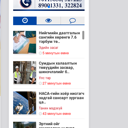
Нийгмийн даатгалын
сангийн хөрөнгө 7.6
тэрбум тө..
Эдийн засаг
5 минутын өмнө
Сумдын халаалтын
төвүүдийн засвар,
шинэчлэлийг б..
Улс төр
27 минутын өмнө
НАСА-гийн хоёр нисгэгч
задгай сансарт зургаан
ца..
Танин мэдэхүй
43 минутын өмнө
Эртний ойг