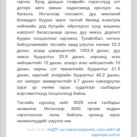
гарчээ. Хүнд даацын тээврийн хэрэгслүүд хот
доторх авто замын хөдөлгөөнд оролцох нь
багасна. Ингэснээр тоосжилт, дуу чимээний
бохирдол буурах эерэг талтай бөгөөд ялангуяа
нийгмийн дэд бүтцийн ойролцоох хүнд машины
нэвтрэлт багассанаар орчны дуу чимээ, доргилт
буурах тооцооллыг гаргажээ. Тухайлбал, ногоон
байгууламжийн төслийн замд үзүүлэх нөлөөг 23.3
дахин, агаар цэвэршилтийг 1053.9 дахин, дуу
чимээ бууралтыг 25.9 дахин, хөрсөнд өгөх
чийгшилтийг 10 дахин, агаарт өгөх чийгшилтийг 10
дахин, нарны хэт төөнөлтийн бууралтыг 21.5
дахин, хөрсний элэгдлийн бууралтыг 40.2 дахин,
хог хаягдал зөөвөрлөлтийг 6.7 дахин нэмэгдүүлэх
зэрэг үр нөлөө гарах судалгааг салбарын
мэргэжилтнүүд тооцоолоод байна.
Төслийн хүрээнд нийт 3029 нэгж талбарыг
чөлөөлнө. Ингэснээр 3000 орчим янданг
хэрэглээнээс халж, байгаль орчинд эерэг
нөлөөллүүдийг үзүүлэх юм.
Нийтэлсэн:
НЗДТГ-ын хэвлэл мэдээлэл, олон нийттэй
харилцах хэлтэс