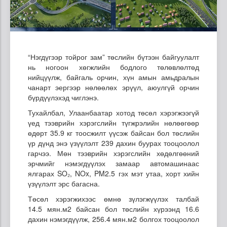
“Нэгдүгээр тойрог зам” төслийн бүтээн байгуулалт
нь ногоон хөгжлийн бодлого төлөвлөлтөд
нийцүүлж, байгаль орчин, хүн амын амьдралын
чанарт эергээр нөлөөлөх эрүүл, аюулгүй орчин
бүрдүүлэхэд чиглэнэ.
Тухайлбал, Улаанбаатар хотод төсөл хэрэгжээгүй
үед тээврийн хэрэгслийн түгжрэлийн нөлөөгөөр
өдөрт 35.9 кг тоосжилт үүсэж байсан бол төслийн
үр дүнд энэ үзүүлэлт 239 дахин буурах тооцоолол
гарчээ. Мөн тээврийн хэрэгслийн хөдөлгөөний
эрчмийг нэмэгдүүлэх замаар автомашинаас
ялгарах SO₂, NOx, PM2.5 гэх мэт утаа, хорт хийн
үзүүлэлт эрс багасна.
Төсөл хэрэгжихээс өмнө зүлэгжүүлэх талбай
14.5
мян
.м2 байсан бол төслийн хүрээнд 16.6
дахин нэмэгдүүлж, 256.4
мян
.м2 болгох тооцоолол