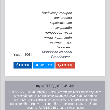
Нэгдүгээр тойрог
зам төсөл
хэрэгжсэнээр
түгжрэлийн
нөлөөгөөр үүсэх
утаа, хорт хийн
үзүүлэлт эрс
багасна
Mongolian National
Үзсэн: 1061
Broadcaster
ТҮГЭЭХ
ЖИРГЭХ
ТҮГЭЭХ
СЭТГЭГДЭЛ БИЧИХ:
АНХААРУУЛГА: Уншигчдын бичсэн сэтгэгдэлд MNB.mn хариуцлага
хүлээхгүй болно. ТА сэтгэгдэл бичихдээ хууль зүйн болон ёс
суртахууны хэм хэмжээг хүндэтгэнэ үү. Хэм хэмжээг зөрчсөн
сэтгэгдэлийг админ устгах эрхтэй. Сэтгэгдэлтэй холбоотой санал
гомдолыг
70127055
утсаар хүлээн авна.