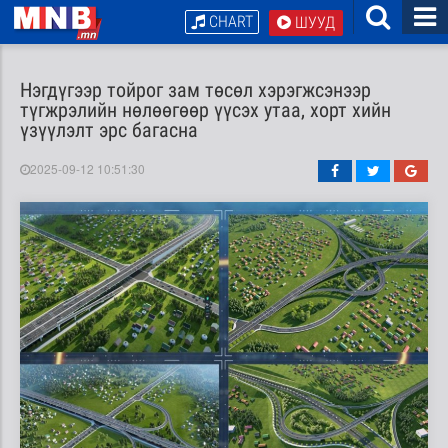
CHART
ШУУД
Нэгдүгээр тойрог зам төсөл хэрэгжсэнээр
түгжрэлийн нөлөөгөөр үүсэх утаа, хорт хийн
үзүүлэлт эрс багасна
2025-09-12 10:51:30