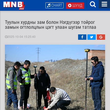
CHART
ШУУД
Туулын хурдны зам болон Нэгдүгээр тойрог
замын огтлолцлын цэгт улаан шугам татлаа
2025-10-04 15:25:40