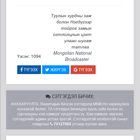
Туулын хурдны зам
болон Нэгдүгээр
тойрог замын
огтлолцлын цэгт
улаан шугам
татлаа
Mongolian National
Үзсэн: 1094
Broadcaster
ТҮГЭЭХ
ЖИРГЭХ
ТҮГЭЭХ
СЭТГЭГДЭЛ БИЧИХ:
АНХААРУУЛГА: Уншигчдын бичсэн сэтгэгдэлд MNB.mn хариуцлага
хүлээхгүй болно. ТА сэтгэгдэл бичихдээ хууль зүйн болон ёс
суртахууны хэм хэмжээг хүндэтгэнэ үү. Хэм хэмжээг зөрчсөн
сэтгэгдэлийг админ устгах эрхтэй. Сэтгэгдэлтэй холбоотой санал
гомдолыг
70127055
утсаар хүлээн авна.