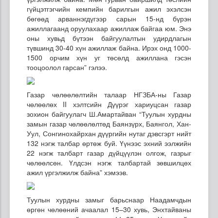
гүйцэтгэгчийн кемпийн барилгын ажил эхэлсэн
бөгөөд арваннэгдүгээр сарын 15-нд бүрэн
ажиллагаанд оруулахаар ажиллаж байгаа юм. Энэ
оны хувьд бүтээн байгуулалтын удирдлагын
түвшинд 30-40 хүн ажиллаж байна. Ирэх онд 1000-
1500 орчим хүн уг төсөлд ажиллана гэсэн
тооцоолол гарсан” гэлээ.
Газар чөлөөлөлтийн талаар НГЗБА-ны Газар
чөлөөлөх II хэлтсийн Дүүрэг хариуцсан газар
зохион байгуулагч Ш.Амартайван “Туулын хурдны
замын газар чөлөөлөлтөд Баянзүрх, Баянгол, Хан-
Уул, Сонгинохайрхан дүүргийн нутаг дэвсгэрт нийт
132 нэгж талбар өртөж буй. Үүнээс эхний ээлжийн
22 нэгж талбарт газар дүйцүүлэн олгож, газрыг
чөлөөлсөн. Үлдсэн нэгж талбартай зөвшилцөх
ажил үргэлжилж байна” хэмээв.
Туулын хурдны замыг барьснаар Наадамчдын
өргөн чөлөөний ачаалал 15–30 хувь, Энхтайваны