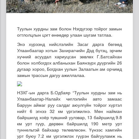
Туулын хурдны зам болон Нэгдүгээр тойрог замын
огтлолцлын цэгт өнөөдөр улаан шугам татлаа.
Энэ хүрээнд нийслэлийн Засаг дарга бөгөөд
Улаанбаатар хотын Захирагчийн Дэд бүтэц, эрчим
хүчний асуудал хариуцсан зөвлөх Г.Батсайхан
болон холбогдох албаныхан Баянзүрх дүүргийн 26
дугаар хороо, Богдхан уулын Залаатын ам орчимд
замын трассын дагуу ажиллалаа.
НЗХГ-ын дарга Б.Одбаяр “Туулын хурдны зам нь
Улаанбаатар-Налайх чиглэлийн авто замаас
Баруун аймаг руу салдаг аюулгүйн тойрог хүртэл
нийт 6 эгнээ 32 км үргэлжилнэ. Мөн найман
байршилд хоёр түвшний уулзвар, 13 байршилд 9.8
км урт гүүр, дөрвөн байршилд 190 метр урт
туннельтэй байхаар төлөвлөсөн. Үүнээс хамгийн
урт буюу 7.2 км үргэлжлэх гүүрэн байгууламж нь