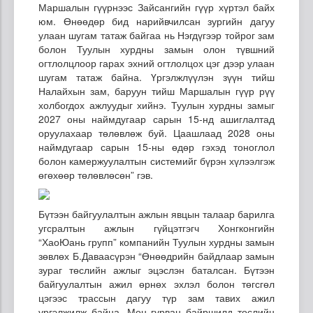
Маршалын гүүрнээс Зайсангийн гүүр хүртэл байх
юм. Өнөөдөр бид нарийвчилсан зургийн дагуу
улаан шугам татаж байгаа нь Нэгдүгээр тойрог зам
болон Туулын хурдны замын олон түвшний
огтлолцлоор гарах эхний огтлолцох цэг дээр улаан
шугам татаж байна. Үргэлжлүүлэн зүүн тийш
Налайхын зам, баруун тийш Маршалын гүүр рүү
холбогдох ажлуудыг хийнэ. Туулын хурдны замыг
2027 оны наймдугаар сарын 15-нд ашиглалтад
оруулахаар төлөвлөж буй. Цаашлаад 2028 оны
наймдугаар сарын 15-ны өдөр гэхэд тоноглол
болон камержуулалтын системийг бүрэн хүлээлгэж
өгөхөөр төлөвлөсөн” гэв.
Бүтээн байгуулалтын ажлын явцын талаар барилга
угсралтын ажлын гүйцэтгэгч Хонгконгийн
“ХаоЮань групп” компанийн Туулын хурдны замын
зөвлөх Б.Даваасүрэн “Өнөөдрийн байдлаар замын
зураг төслийн ажлыг эцэслэн баталсан. Бүтээн
байгуулалтын ажил өрнөх эхлэл болон төгсгөл
цэгээс трассын дагуу түр зам тавих ажил
үргэлжилж байна. Мөн гурван байршилд төслийн