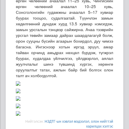
өргөн чөлөөний ачаалал 11–25 хувь, Чингисийн
өргөн чөлөөний ачаалал 10–25 хувь,
Сонсголонгийн гудамжны ачаалал 5–17 хувиар
буурах тооцоо, судалгаатай. Түүнчлэн замын
хөдөлгөөний дундаж хурд 13.5 хувиар нэмэгдэж,
замын урсгалын тэнцвэр сайжирна. Ачаа тээврийн
урсгал төвийн замаар дайрах шаардлагагүй болж,
орон сууцны бүсийн агаарын бохирдол, дуу чимээ
багасна. Ингэснээр хотын иргэд эрүүл, амар
тайван орчинд амьдрах нөхцөл бүрдэж, түгжрэл
буурах, худалдаа үйлчилгээ, үйлдвэрлэл, аялал
жуулчлалыг шинэ түвшинд хүргэх, хөрөнгө
оруулалтыг татах, ажлын байр бий болгох олон
талт ач холбогдолтой.
Нийтэлсэн:
НЗДТГ-ын хэвлэл мэдээлэл, олон нийттэй
харилцах хэлтэс